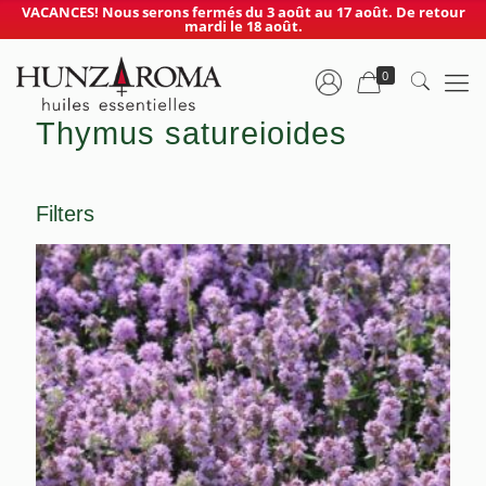
VACANCES! Nous serons fermés du 3 août au 17 août. De retour
mardi le 18 août.
0
Thymus satureioides
Filters