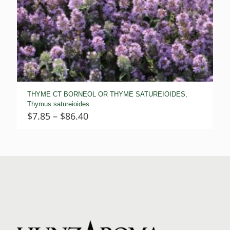
THYME CT BORNEOL OR THYME SATUREIOIDES,
Thymus satureioides
Price
$
7.85
–
$
86.40
range:
$7.85
through
$86.40