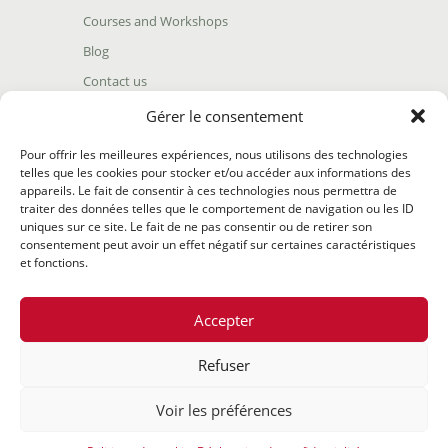
Courses and Workshops
Blog
Contact us
Find our product
Gérer le consentement
Shipping policy
Pour offrir les meilleures expériences, nous utilisons des technologies
Terms and conditions
telles que les cookies pour stocker et/ou accéder aux informations des
appareils. Le fait de consentir à ces technologies nous permettra de
Return policy
traiter des données telles que le comportement de navigation ou les ID
uniques sur ce site. Le fait de ne pas consentir ou de retirer son
consentement peut avoir un effet négatif sur certaines caractéristiques
et fonctions.
Accepter
Refuser
@2020 Hunzaroma Tous droits réservés |
Bâti par
Agence
Voir les préférences
web