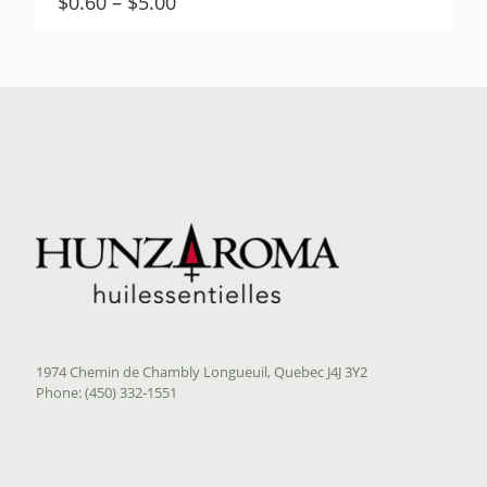
Price
$
0.60
–
$
5.00
range:
$0.60
through
$5.00
1974 Chemin de Chambly Longueuil, Quebec J4J 3Y2
Phone: (450) 332-1551