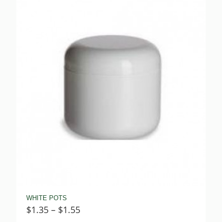
through
$5.00
WHITE POTS
Price
$
1.35
–
$
1.55
range: