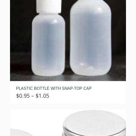
PLASTIC BOTTLE WITH SNAP-TOP CAP
Price
$
0.95
–
$
1.05
range:
$0.95
through
$1.05