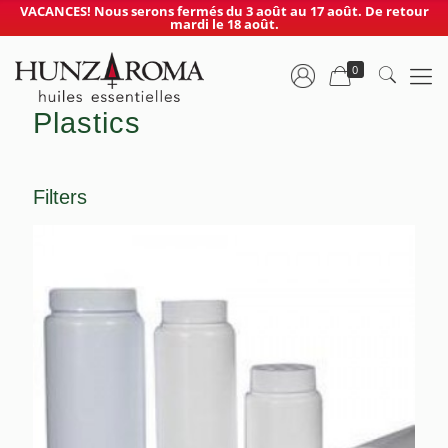
VACANCES! Nous serons fermés du 3 août au 17 août. De retour
mardi le 18 août.
0
Plastics
Filters