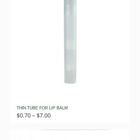
THIN TUBE FOR LIP BALM
Price
$
0.70
–
$
7.00
range:
$0.70
through
$7.00