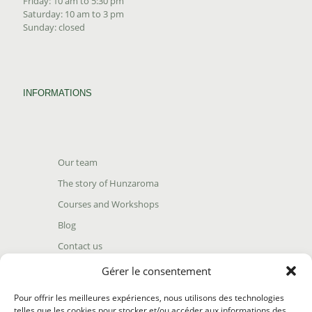
Friday: 10 am to 5:30 pm
Saturday: 10 am to 3 pm
Sunday: closed
INFORMATIONS
Our team
The story of Hunzaroma
Courses and Workshops
Blog
Contact us
Find our product
Gérer le consentement
Shipping policy
Pour offrir les meilleures expériences, nous utilisons des technologies
Terms and conditions
telles que les cookies pour stocker et/ou accéder aux informations des