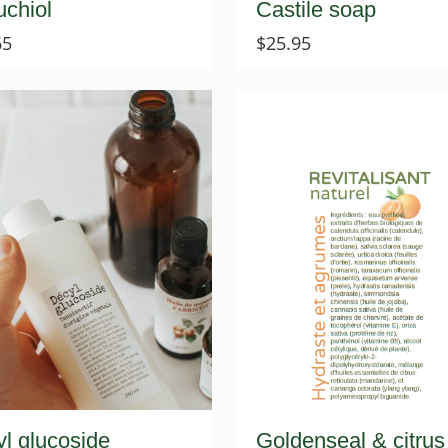
chiol
Castile soap
65
$
25.95
l glucoside
Goldenseal & citrus