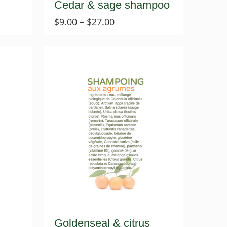
Cedar & sage shampoo
Price
$
9.00
–
$
27.00
range:
$9.00
through
$27.00
Goldenseal & citrus