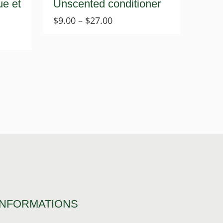
e et
Unscented conditioner
Price
$
9.00
–
$
27.00
range:
$9.00
through
$27.00
INFORMATIONS