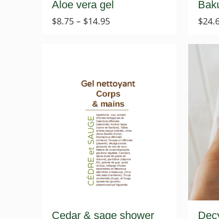
Aloe vera gel
Baku
Price
$
8.75
–
$
14.95
$
24.
range:
$8.75
through
$14.95
Cedar & sage shower
Decy