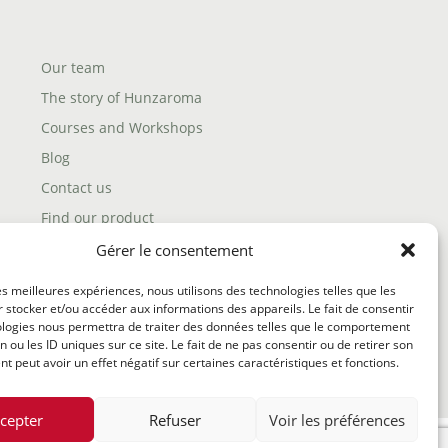
Our team
The story of Hunzaroma
Courses and Workshops
Blog
Contact us
Find our product
Shipping policy
Gérer le consentement
Terms and conditions
les meilleures expériences, nous utilisons des technologies telles que les
Return policy
 stocker et/ou accéder aux informations des appareils. Le fait de consentir
ologies nous permettra de traiter des données telles que le comportement
n ou les ID uniques sur ce site. Le fait de ne pas consentir ou de retirer son
 peut avoir un effet négatif sur certaines caractéristiques et fonctions.
cepter
Refuser
Voir les préférences