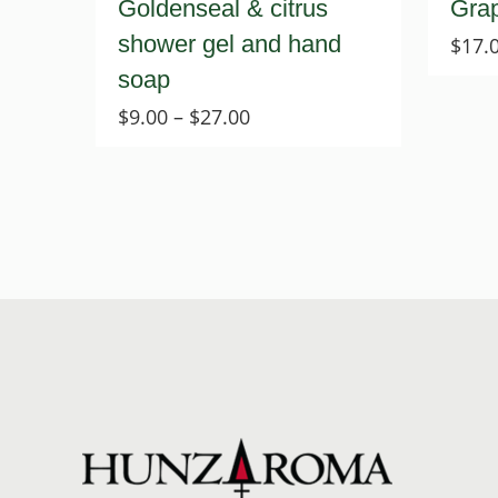
Goldenseal & citrus
Grap
shower gel and hand
$
17.
soap
Price
$
9.00
–
$
27.00
range:
$9.00
through
$27.00