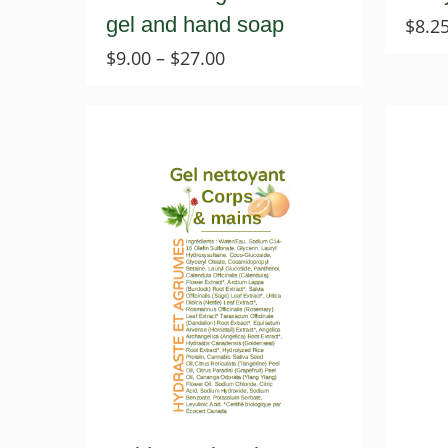
gel and hand soap
$
8.2
Price
$
9.00
–
$
27.00
range:
$9.00
through
$27.00