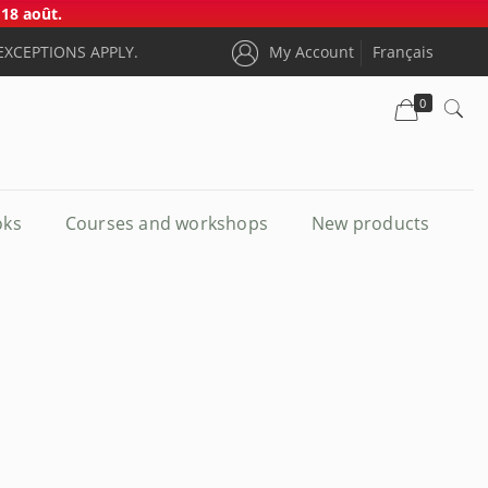
18 août.
EXCEPTIONS APPLY.
My Account
Français
0
oks
Courses and workshops
New products