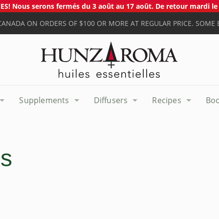
S! Nous serons fermés du 3 août au 17 août. De retour mardi le 
 CANADA ON ORDERS OF $100 OR MORE AT REGULAR PRICE. SOME 
Supplements
Diffusers
Recipes
Bo
ts