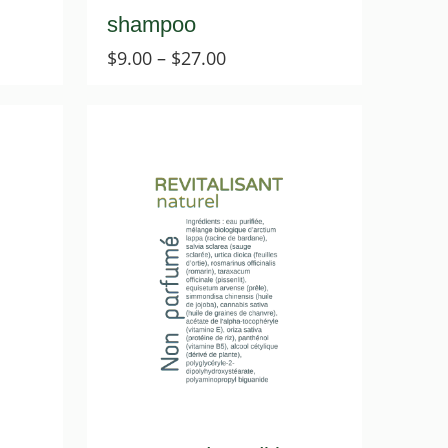
shampoo
Price
$
9.00
–
$
27.00
range:
$9.00
through
$27.00