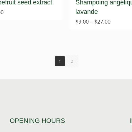
efruit seed extract
Shampoing angéliqu
lavande
00
Price
$
9.00
–
$
27.00
range:
$9.00
through
$27.00
1
2
OPENING HOURS