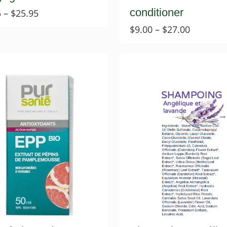
conditioner
Price
5
–
$
25.95
range:
Price
$
9.00
–
$
27.00
$8.25
range:
through
$9.00
$25.95
through
$27.00