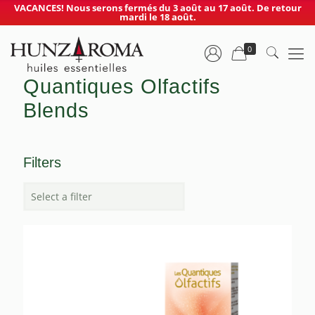
VACANCES! Nous serons fermés du 3 août au 17 août. De retour
mardi le 18 août.
0
Quantiques Olfactifs
Blends
Filters