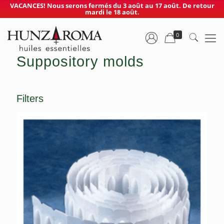
VACANCES! Nous serons fermés du 3 août au 17 août. De retour
mardi le 18 août.
0
Suppository molds
Filters