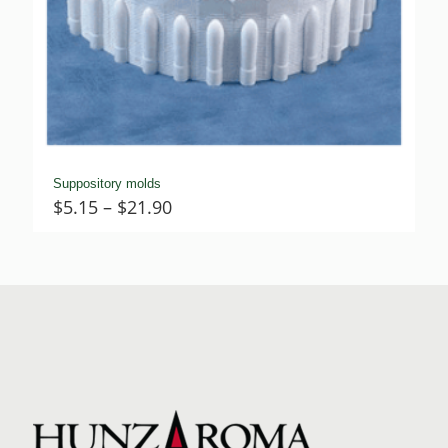
Suppository molds
Price
$
5.15
–
$
21.90
range:
$5.15
through
$21.90