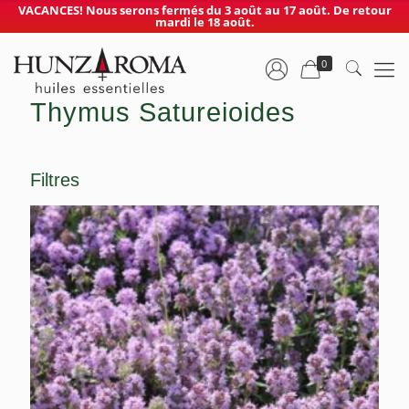
VACANCES! Nous serons fermés du 3 août au 17 août. De retour
mardi le 18 août.
0
Thymus Satureioides
Filtres