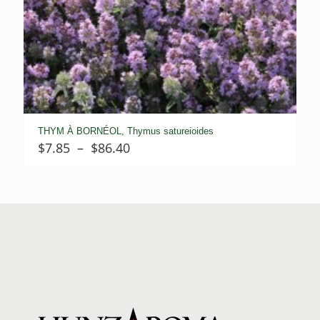
THYM À BORNÉOL, Thymus satureioides
Plage
$
7.85
–
$
86.40
de
prix :
$7.85
à
$86.40