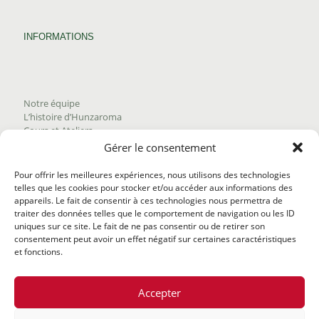
INFORMATIONS
Notre équipe
L’histoire d’Hunzaroma
Cours et Ateliers
Blogue
Gérer le consentement
Nous joindre
Trouver nos produits
Pour offrir les meilleures expériences, nous utilisons des technologies
Politique de frais d'envoi
telles que les cookies pour stocker et/ou accéder aux informations des
Termes et conditions
appareils. Le fait de consentir à ces technologies nous permettra de
Politique de remboursement
traiter des données telles que le comportement de navigation ou les ID
uniques sur ce site. Le fait de ne pas consentir ou de retirer son
consentement peut avoir un effet négatif sur certaines caractéristiques
et fonctions.
Accepter