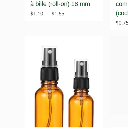
à bille (roll-on) 18 mm
comp
(cod
Plage
$
1.10
–
$
1.65
de
$
0.7
prix :
$1.10
à
$1.65