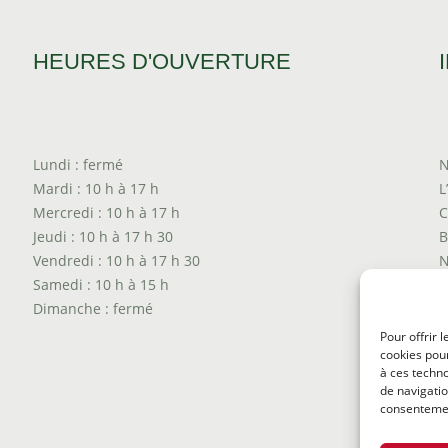
HEURES D'OUVERTURE
Lundi : fermé
N
Mardi : 10 h à 17 h
L
Mercredi : 10 h à 17 h
C
Jeudi : 10 h à 17 h 30
B
Vendredi : 10 h à 17 h 30
N
Samedi : 10 h à 15 h
T
Dimanche : fermé
P
T
Pour offrir 
cookies pour
P
à ces techn
de navigatio
consentement