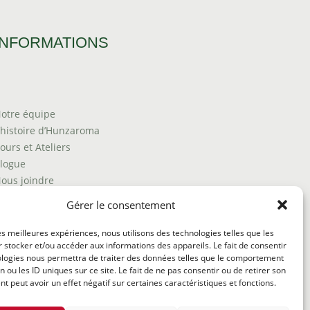
INFORMATIONS
otre équipe
’histoire d’Hunzaroma
ours et Ateliers
logue
ous joindre
rouver nos produits
Gérer le consentement
olitique de frais d'envoi
ermes et conditions
les meilleures expériences, nous utilisons des technologies telles que les
 stocker et/ou accéder aux informations des appareils. Le fait de consentir
olitique de remboursement
ologies nous permettra de traiter des données telles que le comportement
n ou les ID uniques sur ce site. Le fait de ne pas consentir ou de retirer son
 peut avoir un effet négatif sur certaines caractéristiques et fonctions.