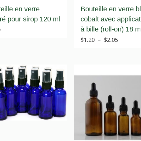
eille en verre
Bouteille en verre b
é pour sirop 120 ml
cobalt avec applica
à bille (roll-on) 18 
0
Plage
$
1.20
–
$
2.05
de
prix :
$1.20
à
$2.05