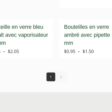
eille en verre bleu
Bouteilles en verre
lt avec vaporisateur
ambré avec pipette
mm
mm
Plage
Plage
5
–
$
2.05
$
0.95
–
$
1.50
de
de
prix :
prix :
$1.75
$0.95
à
à
1
2
$2.05
$1.50