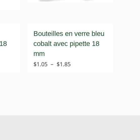
Bouteilles en verre bleu
 18
cobalt avec pipette 18
mm
Plage
$
1.05
–
$
1.85
de
prix :
$1.05
à
$1.85