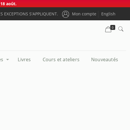
18 août.
S EXCEPTIONS S'APPLIQUENT.
Mon compte
English
0
es
Livres
Cours et ateliers
Nouveautés