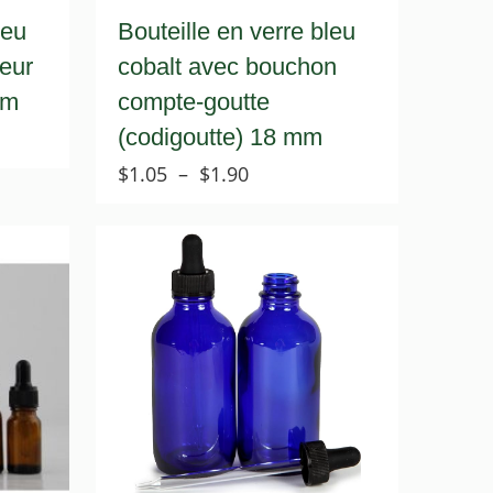
leu
Bouteille en verre bleu
teur
cobalt avec bouchon
mm
compte-goutte
(codigoutte) 18 mm
Plage
$
1.05
–
$
1.90
de
prix :
$1.05
à
$1.90