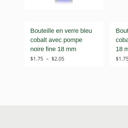
Bouteille en verre bleu
Bout
cobalt avec pompe
coba
noire fine 18 mm
18 
Plage
$
1.75
–
$
2.05
$
1.7
de
prix :
$1.75
à
$2.05