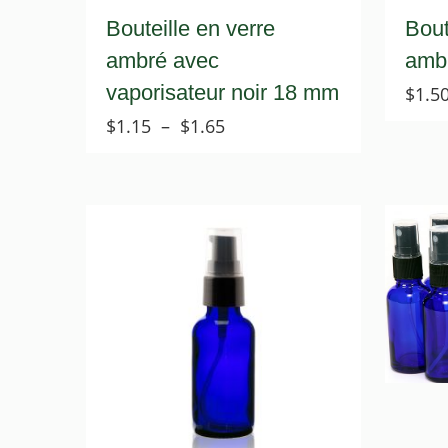
Bouteille en verre
Bout
ambré avec
ambr
vaporisateur noir 18 mm
$
1.5
Plage
$
1.15
–
$
1.65
de
prix :
$1.15
à
$1.65