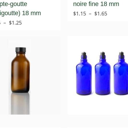
te-goutte
noire fine 18 mm
igoutte) 18 mm
Plage
$
1.15
–
$
1.65
de
Plage
5
–
$
1.25
prix :
de
$1.15
prix :
à
$0.75
$1.65
à
$1.25