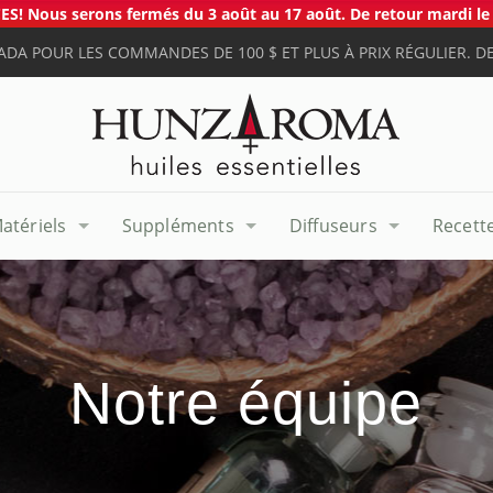
S! Nous serons fermés du 3 août au 17 août. De retour mardi le 
ADA POUR LES COMMANDES DE 100 $ ET PLUS À PRIX RÉGULIER. DE
atériels
Suppléments
Diffuseurs
Recett
Notre équipe