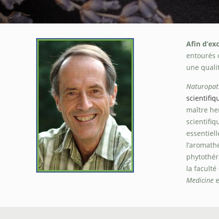
Afin d’ex
entourés 
une quali
Naturopath
scientifiq
maître he
scientifi
essentiell
l’aromath
phytothéra
la faculté
Medicine
e