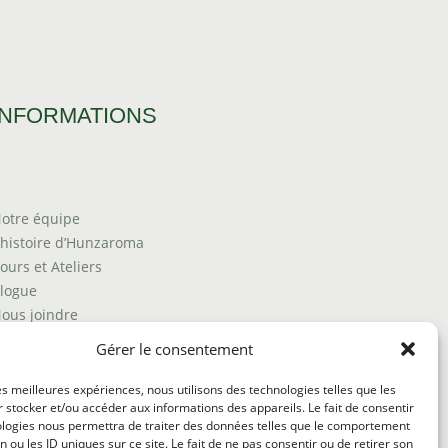
INFORMATIONS
otre équipe
’histoire d’Hunzaroma
ours et Ateliers
logue
ous joindre
rouver nos produits
Gérer le consentement
olitique de frais d'envoi
ermes et conditions
les meilleures expériences, nous utilisons des technologies telles que les
 stocker et/ou accéder aux informations des appareils. Le fait de consentir
olitique de remboursement
ologies nous permettra de traiter des données telles que le comportement
n ou les ID uniques sur ce site. Le fait de ne pas consentir ou de retirer son