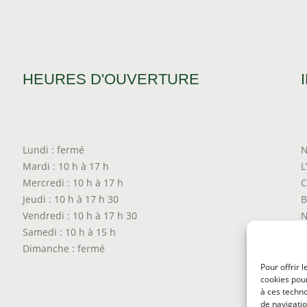
HEURES D'OUVERTURE
Lundi : fermé
N
Mardi : 10 h à 17 h
L
Mercredi : 10 h à 17 h
C
Jeudi : 10 h à 17 h 30
B
Vendredi : 10 h à 17 h 30
N
Samedi : 10 h à 15 h
T
Dimanche : fermé
P
T
Pour offrir 
cookies pour
P
à ces techn
de navigatio