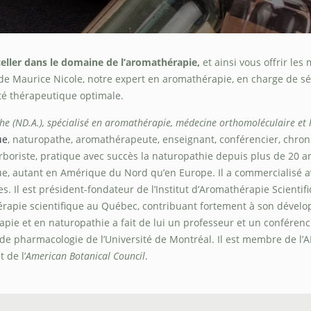
celler dans le domaine de l’aromathérapie,
et ainsi vous offrir le
de Maurice Nicole, notre expert en aromathérapie, en charge de sél
té thérapeutique optimale.
e (ND.A.), spécialisé en aromathérapie, médecine orthomoléculaire et
ue
, naturopathe, aromathérapeute, enseignant, conférencier, chro
rboriste, pratique avec succès la naturopathie depuis plus de 20 a
que, autant en Amérique du Nord qu’en Europe. Il a commercialisé 
es. Il est président-fondateur de l’Institut d’Aromathérapie Scienti
érapie scientifique au Québec, contribuant fortement à son dével
pie et en naturopathie a fait de lui un professeur et un conférenci
 de pharmacologie de l’Université de Montréal. Il est membre de l’A
t de l’
American Botanical Council
.