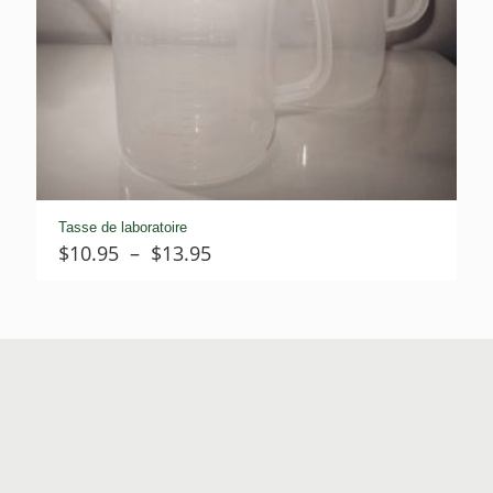
Tasse de laboratoire
Plage
$
10.95
–
$
13.95
de
prix :
$10.95
à
$13.95