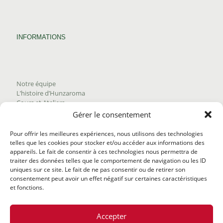
INFORMATIONS
Notre équipe
L’histoire d’Hunzaroma
Cours et Ateliers
Blogue
Gérer le consentement
Nous joindre
Trouver nos produits
Pour offrir les meilleures expériences, nous utilisons des technologies
Politique de frais d'envoi
telles que les cookies pour stocker et/ou accéder aux informations des
Termes et conditions
appareils. Le fait de consentir à ces technologies nous permettra de
Politique de remboursement
traiter des données telles que le comportement de navigation ou les ID
uniques sur ce site. Le fait de ne pas consentir ou de retirer son
consentement peut avoir un effet négatif sur certaines caractéristiques
et fonctions.
Accepter