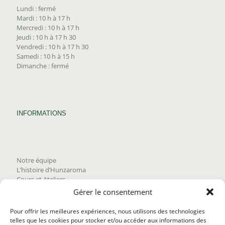
Lundi : fermé
Mardi : 10 h à 17 h
Mercredi : 10 h à 17 h
Jeudi : 10 h à 17 h 30
Vendredi : 10 h à 17 h 30
Samedi : 10 h à 15 h
Dimanche : fermé
INFORMATIONS
Notre équipe
L’histoire d’Hunzaroma
Cours et Ateliers
Blogue
Gérer le consentement
Nous joindre
Trouver nos produits
Pour offrir les meilleures expériences, nous utilisons des technologies
Politique de frais d'envoi
telles que les cookies pour stocker et/ou accéder aux informations des