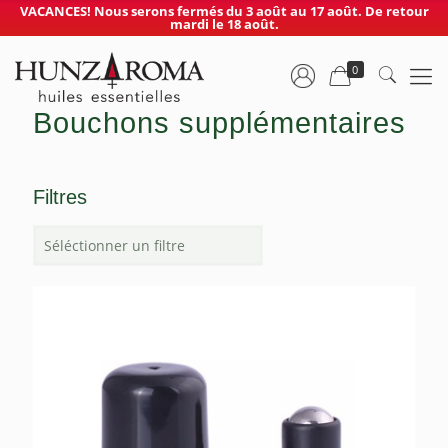
VACANCES! Nous serons fermés du 3 août au 17 août. De retour
mardi le 18 août.
0
Bouchons supplémentaires
Filtres