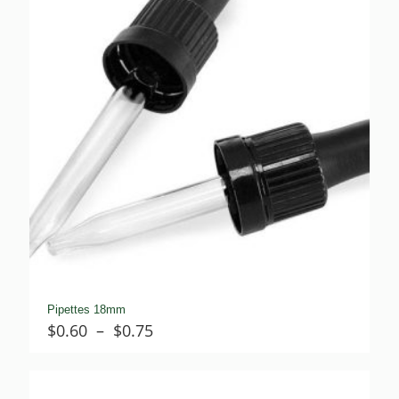
Pipettes 18mm
Plage
$
0.60
–
$
0.75
de
prix :
$0.60
à