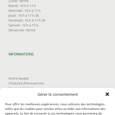
Lundi : fermé
Mardi : 10 h à 17 h
Mercredi : 10 h à 17 h
Jeudi : 10 h à 17 h 30
Vendredi : 10 h à 17 h 30
Samedi : 10 h à 15 h
Dimanche : fermé
INFORMATIONS
Notre équipe
L’histoire d’Hunzaroma
Cours et Ateliers
Blogue
Gérer le consentement
Nous joindre
Trouver nos produits
Pour offrir les meilleures expériences, nous utilisons des technologies
Politique de frais d'envoi
telles que les cookies pour stocker et/ou accéder aux informations des
Termes et conditions
appareils. Le fait de consentir à ces technologies nous permettra de