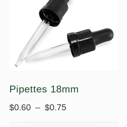
Pipettes 18mm
Plage
$
0.60
–
$
0.75
de
prix :