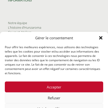
INFORMATIONS
Notre équipe
L’histoire d’Hunzaroma
Cours et Ateliers
Blogue
Gérer le consentement
Nous joindre
Trouver nos produits
Pour offrir les meilleures expériences, nous utilisons des technologies
Politique de frais d'envoi
telles que les cookies pour stocker et/ou accéder aux informations des
Termes et conditions
appareils. Le fait de consentir à ces technologies nous permettra de
Politique de remboursement
traiter des données telles que le comportement de navigation ou les ID
uniques sur ce site. Le fait de ne pas consentir ou de retirer son
consentement peut avoir un effet négatif sur certaines caractéristiques
et fonctions.
Accepter
Refuser
@2020 Hunzaroma Tous droits réservés |
Bâti par
Agence