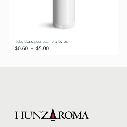
Tube blanc pour baume à lèvres
Plage
$
0.60
–
$
5.00
de
prix :
$0.60
à
$5.00