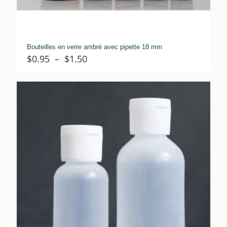
Bouteilles en verre ambré avec pipette 18 mm
Plage
$
0.95
–
$
1.50
de
prix :
$0.95
à
$1.50