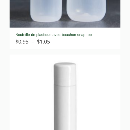
Bouteille de plastique avec bouchon snap-top
Plage
$
0.95
–
$
1.05
de
prix :
$0.95
à
$1.05