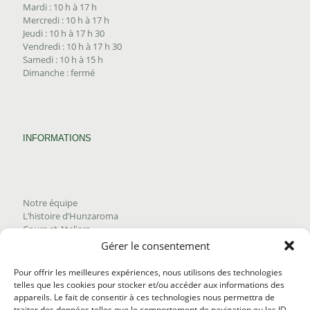
Mardi : 10 h à 17 h
Mercredi : 10 h à 17 h
Jeudi : 10 h à 17 h 30
Vendredi : 10 h à 17 h 30
Samedi : 10 h à 15 h
Dimanche : fermé
INFORMATIONS
Notre équipe
L’histoire d’Hunzaroma
Cours et Ateliers
Blogue
Gérer le consentement
Nous joindre
Trouver nos produits
Pour offrir les meilleures expériences, nous utilisons des technologies
Politique de frais d'envoi
telles que les cookies pour stocker et/ou accéder aux informations des
Termes et conditions
appareils. Le fait de consentir à ces technologies nous permettra de
Politique de remboursement
traiter des données telles que le comportement de navigation ou les ID