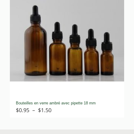
Bouteilles en verre ambré avec pipette 18 mm
Plage
$
0.95
–
$
1.50
de
prix :
$0.95
à