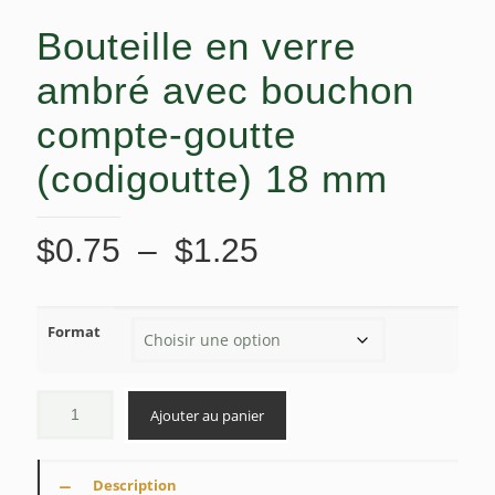
Bouteille en verre
ambré avec bouchon
compte-goutte
(codigoutte) 18 mm
Plage
$
0.75
–
$
1.25
de
prix :
Format
$0.75
à
$1.25
Ajouter au panier
Description