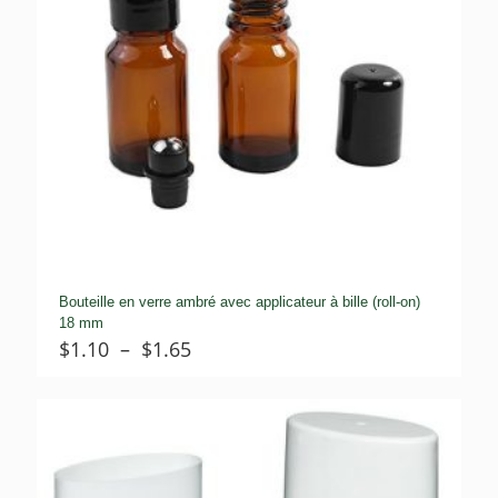
Bouteille en verre ambré avec applicateur à bille (roll-on)
18 mm
Plage
$
1.10
–
$
1.65
de
prix :
$1.10
à
$1.65