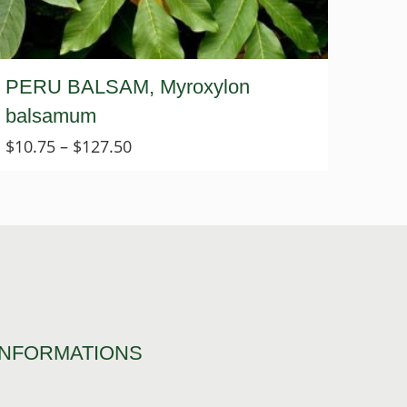
PERU BALSAM, Myroxylon
balsamum
Price
$
10.75
–
$
127.50
range:
$10.75
through
$127.50
INFORMATIONS