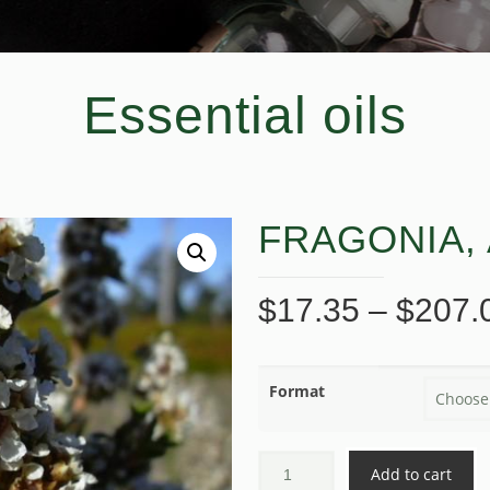
Essential oils
FRAGONIA, A
$
17.35
–
$
207.
Format
Add to cart