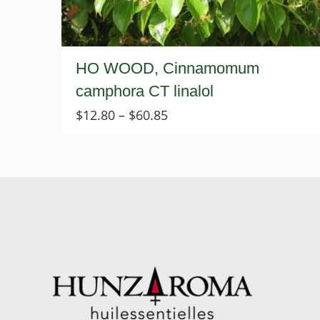
HO WOOD, Cinnamomum
camphora CT linalol
Price
$
12.80
–
$
60.85
range:
$12.80
through
$60.85