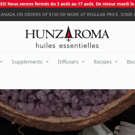
S! Nous serons fermés du 3 août au 17 août. De retour mardi le 
 CANADA ON ORDERS OF $100 OR MORE AT REGULAR PRICE. SOME 
Supplements
Diffusers
Recipes
Bo