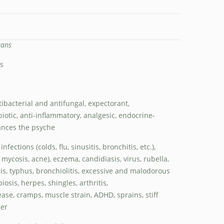
rans
gs
ntibacterial and antifungal, expectorant,
tic, anti-inflammatory, analgesic, endocrine-
lances the psyche
infections (colds, flu, sinusitis, bronchitis, etc.),
 mycosis, acne), eczema, candidiasis, virus, rubella,
sis, typhus, bronchiolitis, excessive and malodorous
iosis, herpes, shingles, arthritis,
ease, cramps, muscle strain, ADHD, sprains, stiff
cer