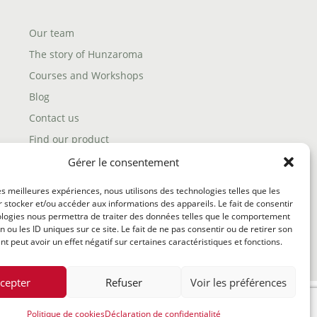
Our team
The story of Hunzaroma
Courses and Workshops
Blog
Contact us
Find our product
Shipping policy
Gérer le consentement
Terms and conditions
les meilleures expériences, nous utilisons des technologies telles que les
Return policy
 stocker et/ou accéder aux informations des appareils. Le fait de consentir
ologies nous permettra de traiter des données telles que le comportement
n ou les ID uniques sur ce site. Le fait de ne pas consentir ou de retirer son
 peut avoir un effet négatif sur certaines caractéristiques et fonctions.
cepter
Refuser
Voir les préférences
Politique de cookies
Déclaration de confidentialité