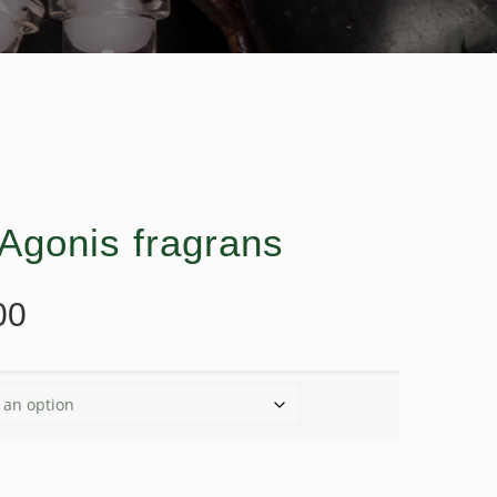
gonis fragrans
Price
00
range:
$17.35
through
$207.00