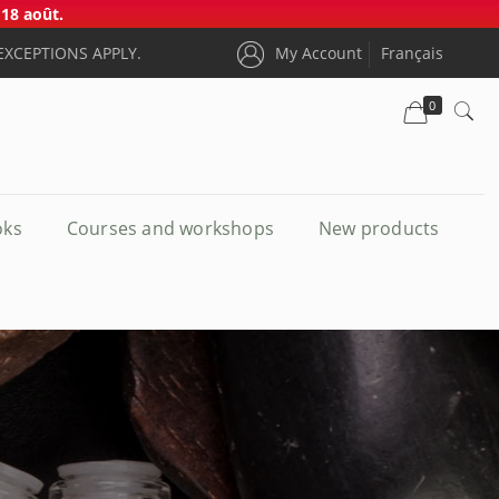
18 août.
EXCEPTIONS APPLY.
My Account
Français
0
oks
Courses and workshops
New products