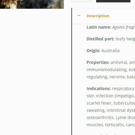
Description
Latin name:
Agonis frag
Distilled part:
leafy twi
Origin:
Australia
Properties:
antiviral, a
immunomodulating, eubio
regulating, nervine, ba
Indications:
respiratory 
skin infection (impetigo,
scarlet fever, tuberculo
sweating, intestinal dysb
osteoarthritis, Lyme dis
muscles, torticollis, can