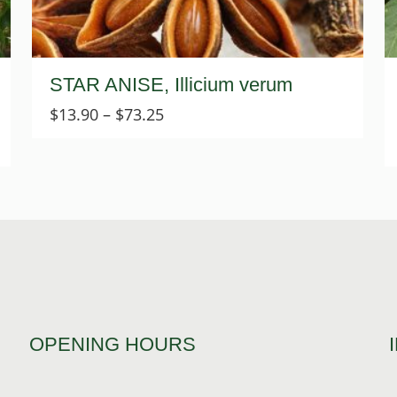
STAR ANISE, Illicium verum
Price
$
13.90
–
$
73.25
range:
$13.90
through
$73.25
OPENING HOURS