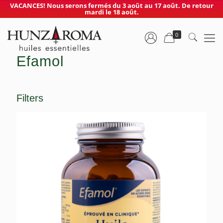
VACANCES! Nous serons fermés du 3 août au 17 août. De retour
mardi le 18 août.
0
Efamol
Filters