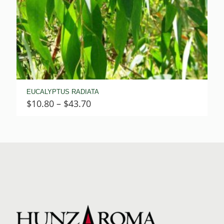
EUCALYPTUS RADIATA
Price
$
10.80
–
$
43.70
range:
$10.80
through
$43.70