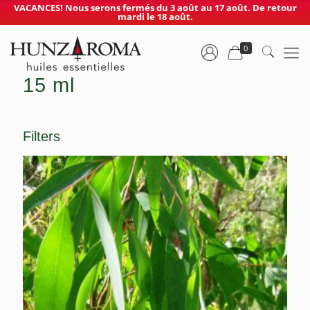
VACANCES! Nous serons fermés du 3 août au 17 août. De retour
mardi le 18 août.
0
15 ml
Filters