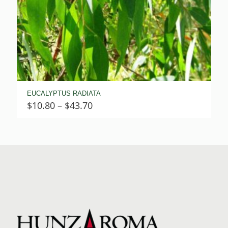
EUCALYPTUS RADIATA
Price
$
10.80
–
$
43.70
range:
$10.80
through
$43.70