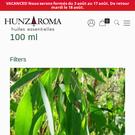
VACANCES! Nous serons fermés du 3 août au 17 août. De retour
mardi le 18 août.
0
100 ml
Filters