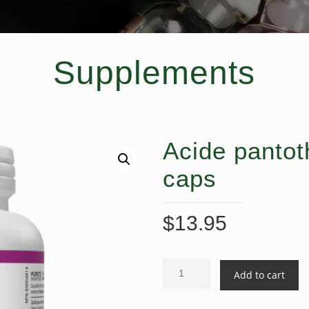
Supplements
Acide panto
caps
$
13.95
Add to cart