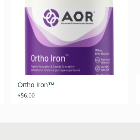
Ortho Iron™
$
56.00