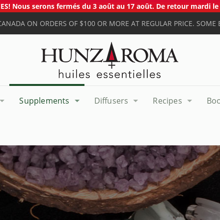
S! Nous serons fermés du 3 août au 17 août. De retour mardi le 
 CANADA ON ORDERS OF $100 OR MORE AT REGULAR PRICE. SOME 
Supplements
Diffusers
Recipes
Bo