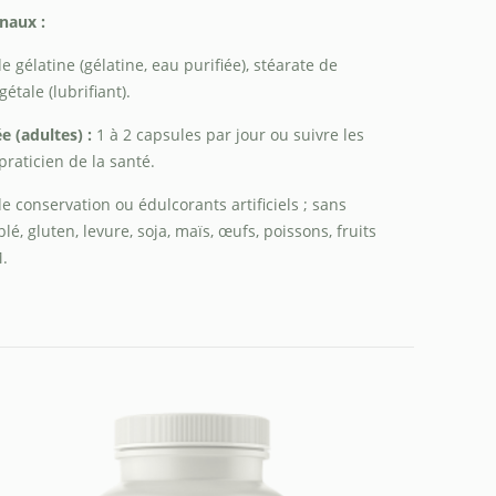
naux :
e gélatine (gélatine, eau purifiée), stéarate de
tale (lubrifiant).
 (adultes) :
1 à 2 capsules par jour ou suivre les
aticien de la santé.
e conservation ou édulcorants artificiels ; sans
blé, gluten, levure, soja, maïs, œufs, poissons, fruits
M.