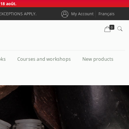
18 août.
EXCEPTIONS APPLY.
My Account
Français
0
oks
Courses and workshops
New products