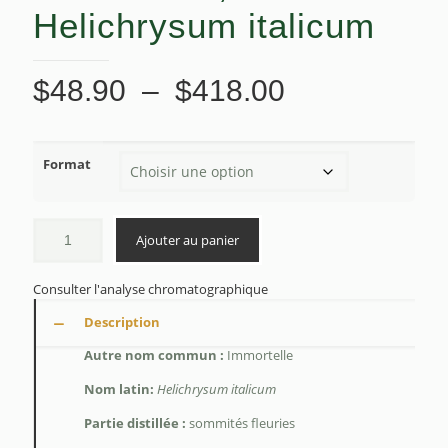
Helichrysum italicum
Plage
$
48.90
–
$
418.00
de
prix :
Format
$48.90
à
$418.00
Ajouter au panier
Consulter l'analyse chromatographique
Description
Autre nom commun :
Immortelle
Nom latin:
Helichrysum italicum
P
artie distillée :
sommités fleuries