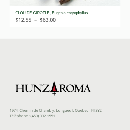
CLOU DE GIROFLE, Eugenia caryophyllus
Plage
$
12.55
–
$
63.00
de
prix :
$12.55
à
$63.00
1974, Chemin de Chambly, Longueuil, Québec J4J 3Y2
Téléphone : (450) 332-1551