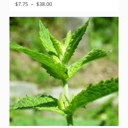
Plage
$
7.75
–
$
38.00
de
prix :
$7.75
à
$38.00