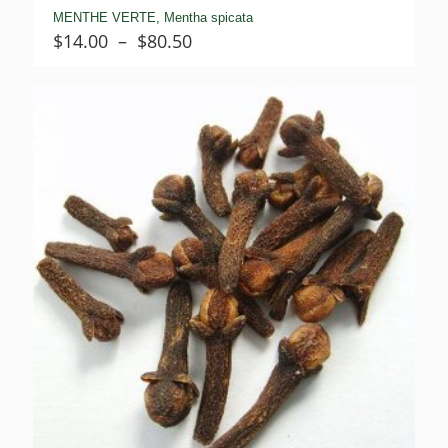
MENTHE VERTE, Mentha spicata
Plage
$
14.00
–
$
80.50
de
prix :
$14.00
à
$80.50