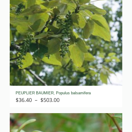
PEUPLIER BAUMIER, Populus balsamifera
Plage
$
36.40
–
$
503.00
de
prix :
$36.40
à
$503.00