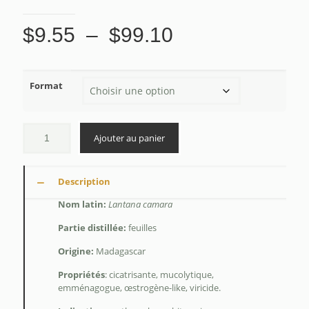
Plage
$
9.55
–
$
99.10
de
prix :
Format
$9.55
à
$99.10
Ajouter au panier
Description
Nom latin:
Lantana camara
Partie distillée:
feuilles
Origine:
Madagascar
Propriétés
: cicatrisante, mucolytique,
emménagogue, œstrogène-like, viricide.