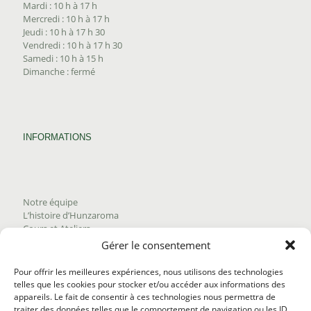
Mardi : 10 h à 17 h
Mercredi : 10 h à 17 h
Jeudi : 10 h à 17 h 30
Vendredi : 10 h à 17 h 30
Samedi : 10 h à 15 h
Dimanche : fermé
INFORMATIONS
Notre équipe
L’histoire d’Hunzaroma
Cours et Ateliers
Blogue
Gérer le consentement
Nous joindre
Trouver nos produits
Pour offrir les meilleures expériences, nous utilisons des technologies
Politique de frais d'envoi
telles que les cookies pour stocker et/ou accéder aux informations des
Termes et conditions
appareils. Le fait de consentir à ces technologies nous permettra de
Politique de remboursement
traiter des données telles que le comportement de navigation ou les ID