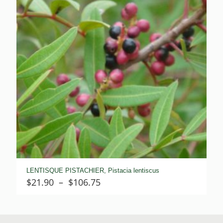
LENTISQUE PISTACHIER, Pistacia lentiscus
Plage
$
21.90
–
$
106.75
de
prix :
$21.90
à