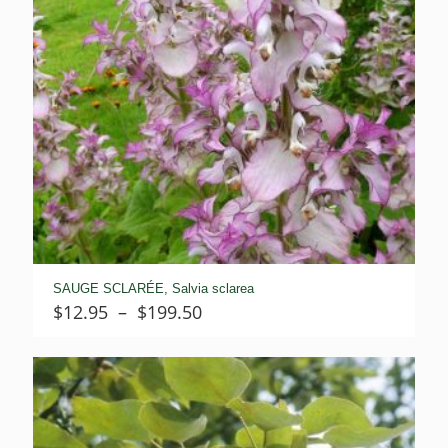
SAUGE SCLARÉE, Salvia sclarea
Plage
$
12.95
–
$
199.50
de
prix :
$12.95
à
$199.50