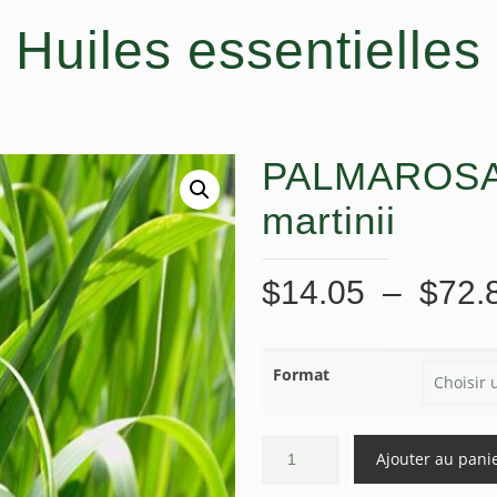
Huiles essentielles
PALMAROSA
martinii
$
14.05
–
$
72.
Format
Ajouter au pani