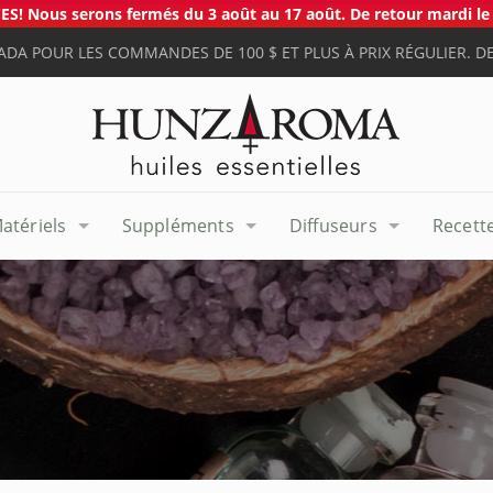
S! Nous serons fermés du 3 août au 17 août. De retour mardi le 
ADA POUR LES COMMANDES DE 100 $ ET PLUS À PRIX RÉGULIER. DE
atériels
Suppléments
Diffuseurs
Recett