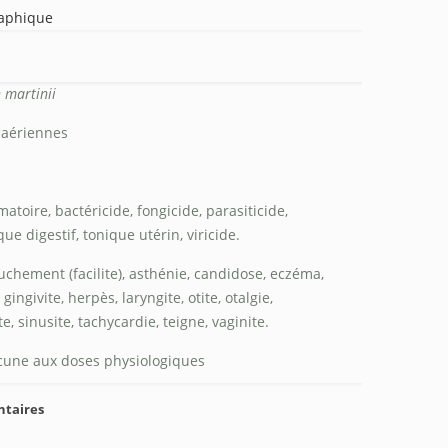
raphique
martinii
 aériennes
atoire, bactéricide, fongicide, parasiticide,
ue digestif, tonique utérin, viricide.
chement (facilite), asthénie, candidose, eczéma,
 gingivite, herpès, laryngite, otite, otalgie,
e, sinusite, tachycardie, teigne, vaginite.
une aux doses physiologiques
ntaires