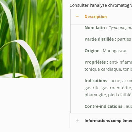
Consulter l'analyse chromatog
Description
Nom latin :
Cymbopogon 
Partie distillée
:
parties
Origine :
Madagascar
Propriétés :
anti-inflamm
tonique cardiaque, toniq
Indications :
acné, accou
gastrite, gastro-entérite,
pharyngite, pied d’athlèt
Contre-indications :
auc
Informations compléme