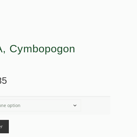
, Cymbopogon
Plage
85
de
prix :
$14.05
à
$72.85
er