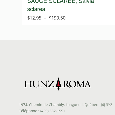
SAUGE SCLARÉE, Salvia
sclarea
Plage
$
12.95
–
$
199.50
de
prix :
$12.95
à
$199.50
1974, Chemin de Chambly, Longueuil, Québec J4J 3Y2
Téléphone : (450) 332-1551