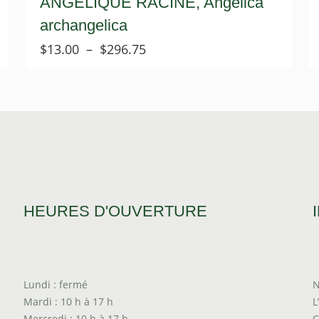
ANGÉLIQUE RACINE, Angelica
archangelica
Plage
$
13.00
–
$
296.75
de
prix :
$13.00
à
$296.75
HEURES D'OUVERTURE
Lundi : fermé
N
Mardi : 10 h à 17 h
L
Mercredi : 10 h à 17 h
C