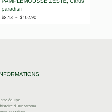
PAMPLEMOUSSE ZESTE, Citrus
paradisii
Plage
$
8.13
–
$
102.90
de
prix :
$8.13
à
$102.90
INFORMATIONS
otre équipe
’histoire d’Hunzaroma
ours et Ateliers