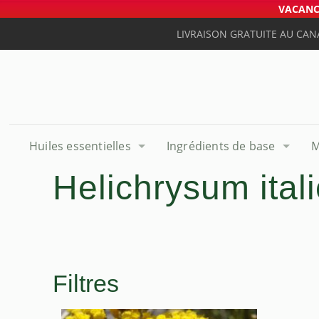
VACANCE
LIVRAISON GRATUITE AU CAN
Huiles essentielles
Ingrédients de base
M
Helichrysum ital
Filtres