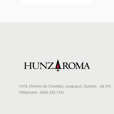
de
prix :
$48.90
à
$418.00
1974, Chemin de Chambly, Longueuil, Québec J4J 3Y2
Téléphone : (450) 332-1551