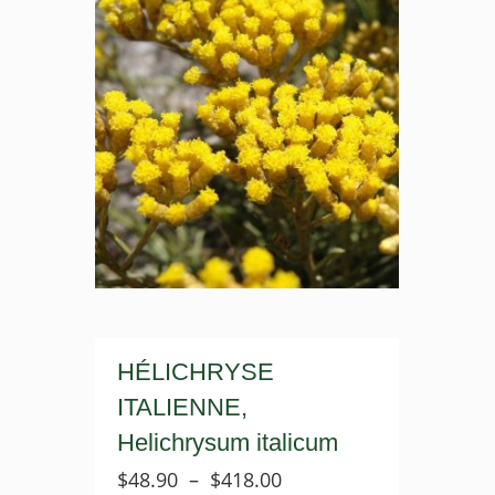
HÉLICHRYSE
ITALIENNE,
Helichrysum italicum
Plage
$
48.90
–
$
418.00