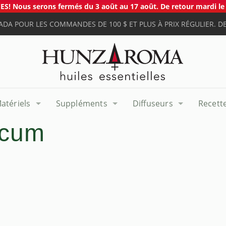
S! Nous serons fermés du 3 août au 17 août. De retour mardi le 
ADA POUR LES COMMANDES DE 100 $ ET PLUS À PRIX RÉGULIER. DE
atériels
Suppléments
Diffuseurs
Recett
icum