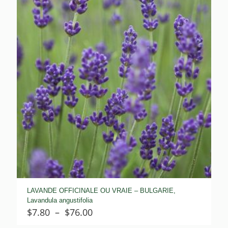
$158.90
LAVANDE OFFICINALE OU VRAIE – BULGARIE,
Lavandula angustifolia
Plage
$
7.80
–
$
76.00
de