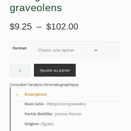
graveolens
Plage
$
9.25
–
$
102.00
de
prix :
Format
$9.25
à
$102.00
Ajouter au panier
Consulter l'analyse chromatographique
Description
Nom latin :
Pelargonium graveolens
Partie distillée
: plantes fleuries
Origine :
Égypte