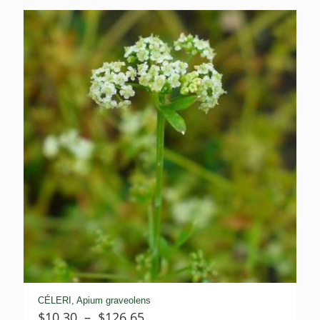
prix :
$7.80
à
$76.00
CÉLERI, Apium graveolens
Plage
$
10.30
–
$
126.65