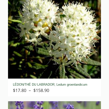
LÉDON/THÉ DU LABRADOR, Ledum groenlandicum
Plage
$
17.80
–
$
158.90
de
prix :
$17.80
à