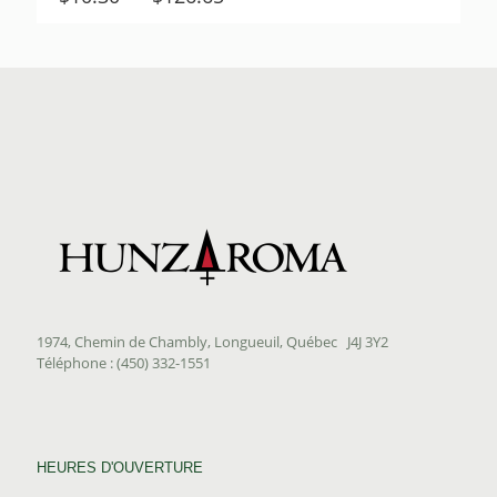
de
prix :
$10.30
à
$126.65
1974, Chemin de Chambly, Longueuil, Québec J4J 3Y2
Téléphone : (450) 332-1551
HEURES D'OUVERTURE