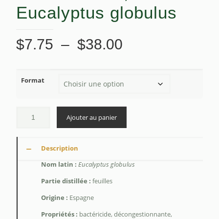
Eucalyptus globulus
Plage
$
7.75
–
$
38.00
de
prix :
Format
$7.75
à
$38.00
Ajouter au panier
Description
Nom latin :
Eucalyptus globulus
Partie distillée :
feuilles
Origine :
Espagne
Propriétés :
bactéricide, décongestionnante,