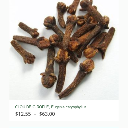
$32.05
CLOU DE GIROFLE, Eugenia caryophyllus
Plage
$
12.55
–
$
63.00
de
prix :