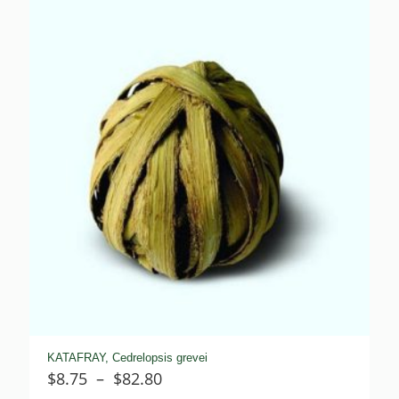
$12.55
à
$63.00
KATAFRAY, Cedrelopsis grevei
Plage
$
8.75
–
$
82.80
de