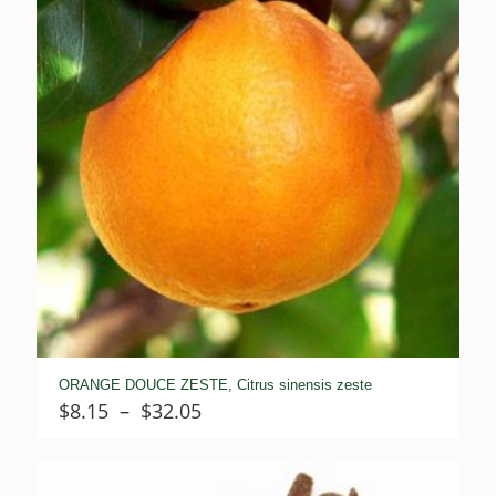
ORANGE DOUCE ZESTE, Citrus sinensis zeste
Plage
$
8.15
–
$
32.05
de
prix :
$8.15
à