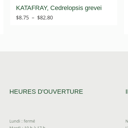
KATAFRAY, Cedrelopsis grevei
Plage
$
8.75
–
$
82.80
de
prix :
$8.75
à
$82.80
HEURES D'OUVERTURE
Lundi : fermé
N
Mardi : 10 h à 17 h
L