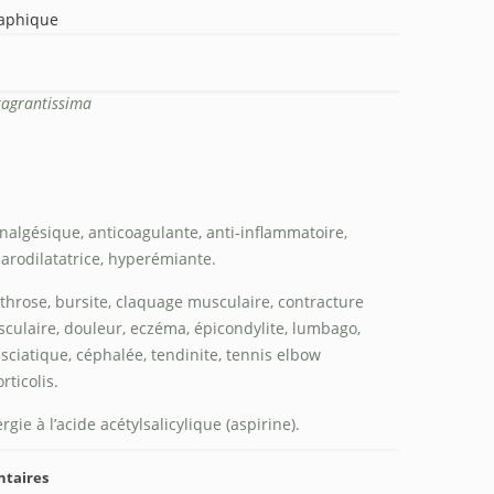
raphique
ragrantissima
analgésique, anticoagulante, anti-inflammatoire,
rodilatatrice, hyperémiante.
arthrose, bursite, claquage musculaire, contracture
ulaire, douleur, eczéma, épicondylite, lumbago,
sciatique, céphalée, tendinite, tennis elbow
rticolis.
lergie à l’acide acétylsalicylique (aspirine).
ntaires