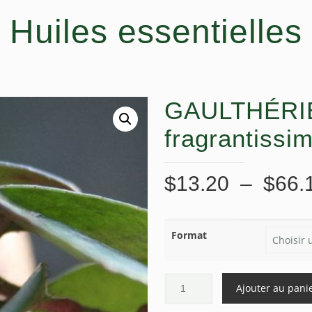
Huiles essentielles
GAULTHÉRIE,
fragrantissi
$
13.20
–
$
66.
Format
Ajouter au pani