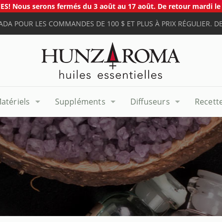
S! Nous serons fermés du 3 août au 17 août. De retour mardi le 
ADA POUR LES COMMANDES DE 100 $ ET PLUS À PRIX RÉGULIER. DE
atériels
Suppléments
Diffuseurs
Recett