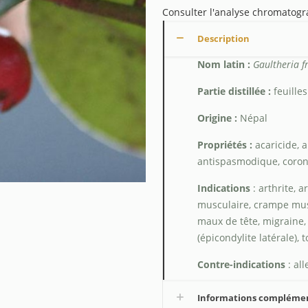
Consulter l'analyse chromatog
Description
Nom latin :
Gaultheria f
Partie distillée :
feuilles
Origine :
Népal
Propriétés :
acaricide, 
antispasmodique, corona
Indications
: arthrite, 
musculaire, crampe musc
maux de tête, migraine, 
(épicondylite latérale), to
Contre-indications
: al
Informations compléme