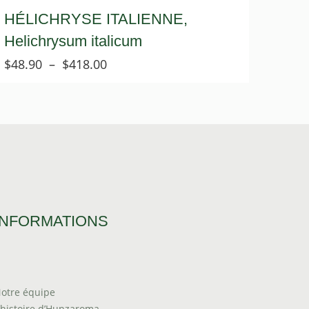
HÉLICHRYSE ITALIENNE,
Helichrysum italicum
Plage
$
48.90
–
$
418.00
de
prix :
$48.90
à
$418.00
INFORMATIONS
otre équipe
’histoire d’Hunzaroma