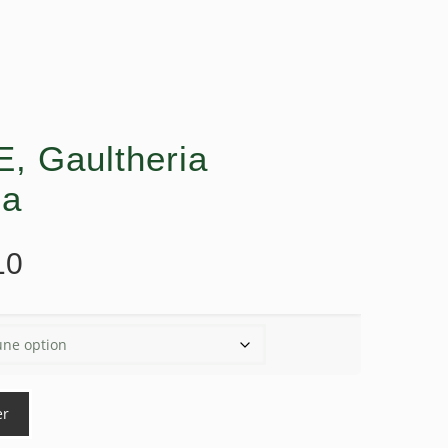
 Gaultheria
ma
Plage
10
de
prix :
$13.20
à
$66.10
er