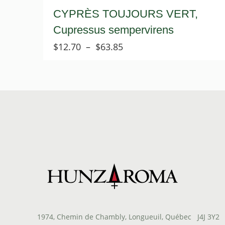
CYPRÈS TOUJOURS VERT,
Cupressus sempervirens
Plage
$
12.70
–
$
63.85
de
prix :
$12.70
à
$63.85
1974, Chemin de Chambly, Longueuil, Québec J4J 3Y2