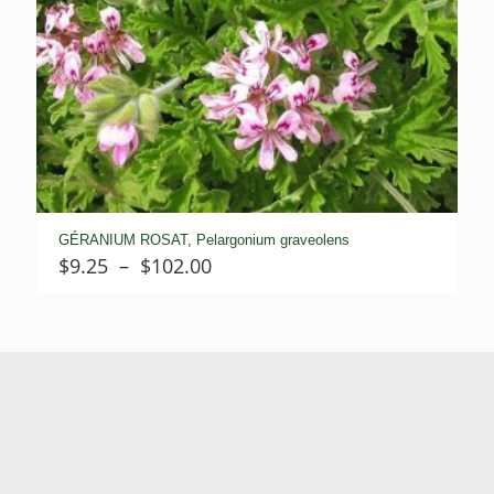
GÉRANIUM ROSAT, Pelargonium graveolens
Plage
$
9.25
–
$
102.00
de
prix :
$9.25
à
$102.00