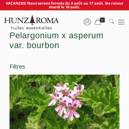
VACANCES! Nous serons fermés du 3 août au 17 août. De retour
mardi le 18 août.
0
Pelargonium x asperum
var. bourbon
Filtres