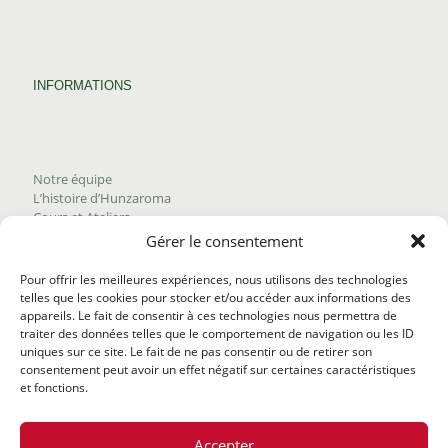
INFORMATIONS
Notre équipe
L’histoire d’Hunzaroma
Cours et Ateliers
Blogue
Gérer le consentement
Nous joindre
Trouver nos produits
Pour offrir les meilleures expériences, nous utilisons des technologies
Politique de frais d'envoi
telles que les cookies pour stocker et/ou accéder aux informations des
Termes et conditions
appareils. Le fait de consentir à ces technologies nous permettra de
Politique de remboursement
traiter des données telles que le comportement de navigation ou les ID
uniques sur ce site. Le fait de ne pas consentir ou de retirer son
consentement peut avoir un effet négatif sur certaines caractéristiques
et fonctions.
Accepter