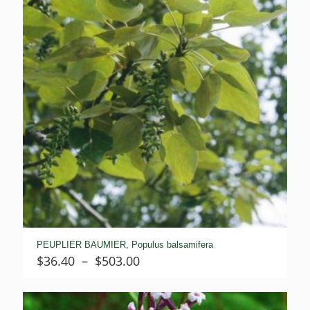
PEUPLIER BAUMIER, Populus balsamifera
Plage
$
36.40
–
$
503.00
de
prix :
$36.40