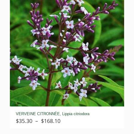
à
$503.00
VERVEINE CITRONNÉE, Lippia citriodora
Plage
$
35.30
–
$
168.10
de
prix :