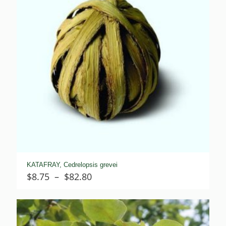
KATAFRAY, Cedrelopsis grevei
Plage
$
8.75
–
$
82.80
de
prix :
$8.75
à
$82.80