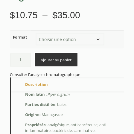
Plage
$
10.75
–
$
35.00
de
prix :
Format
$10.75
à
$35.00
Ajouter au panier
Consulter l'analyse chromatographique
Description
Nom latin
:
Piper nigrum
Parties distillée
: baies
Origine:
Madagascar
Propriétés:
a
nalgésique, anticancéreuse, anti-
inflammatoire, bactéricide, carminative,