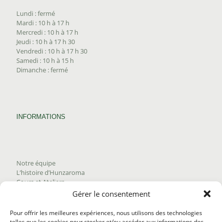
Lundi : fermé
Mardi : 10 h à 17 h
Mercredi : 10 h à 17 h
Jeudi : 10 h à 17 h 30
Vendredi : 10 h à 17 h 30
Samedi : 10 h à 15 h
Dimanche : fermé
INFORMATIONS
Notre équipe
L’histoire d’Hunzaroma
Cours et Ateliers
Blogue
Gérer le consentement
Nous joindre
Trouver nos produits
Pour offrir les meilleures expériences, nous utilisons des technologies
Politique de frais d'envoi
telles que les cookies pour stocker et/ou accéder aux informations des