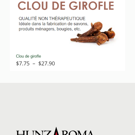
$26.40
Clou de girofle
Plage
$
7.75
–
$
27.90
de
prix :
$7.75
à
$27.90