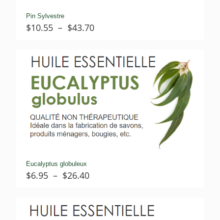
Pin Sylvestre
Plage
$
10.55
–
$
43.70
de
prix :
$10.55
à
$43.70
Eucalyptus globuleux
Plage
$
6.95
–
$
26.40
de
prix :
$6.95
à