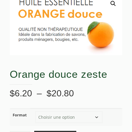
Orange douce zeste
Plage
$
6.20
–
$
20.80
de
prix :
Format
$6.20
à