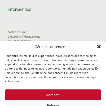
INFORMATIONS
Notre équipe
L’histoire d’Hunzaroma
Cours et Ateliers
Blogue
Gérer le consentement
Nous joindre
Trouver nos produits
Pour offrir les meilleures expériences, nous utilisons des technologies
Politique de frais d'envoi
telles que les cookies pour stocker et/ou accéder aux informations des
Termes et conditions
appareils. Le fait de consentir à ces technologies nous permettra de
Politique de remboursement
traiter des données telles que le comportement de navigation ou les ID
uniques sur ce site. Le fait de ne pas consentir ou de retirer son
consentement peut avoir un effet négatif sur certaines caractéristiques
et fonctions.
Accepter
Refuser