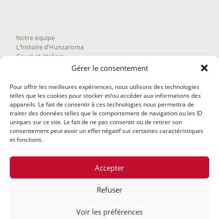
Notre équipe
L’histoire d’Hunzaroma
Cours et Ateliers
Blogue
Gérer le consentement
Nous joindre
Trouver nos produits
Pour offrir les meilleures expériences, nous utilisons des technologies
Politique de frais d'envoi
telles que les cookies pour stocker et/ou accéder aux informations des
Termes et conditions
appareils. Le fait de consentir à ces technologies nous permettra de
Politique de remboursement
traiter des données telles que le comportement de navigation ou les ID
uniques sur ce site. Le fait de ne pas consentir ou de retirer son
consentement peut avoir un effet négatif sur certaines caractéristiques
et fonctions.
Accepter
Refuser
@2020 Hunzaroma Tous droits réservés |
Bâti par
Agence
Voir les préférences
web