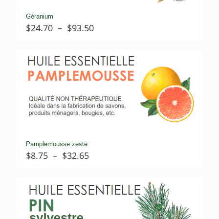
Géranium
Plage
$
24.70
–
$
93.50
de
prix :
$24.70
à
$93.50
Pamplemousse zeste
Plage
$
8.75
–
$
32.65
de
prix :
$8.75
à
$32.65