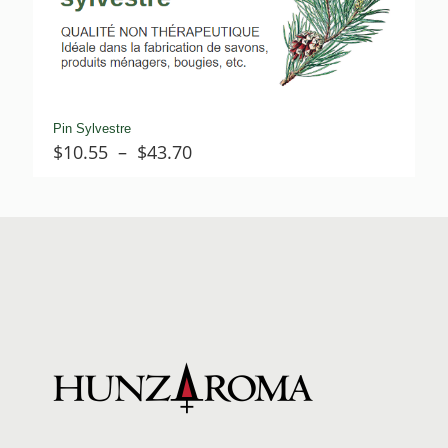
Pin Sylvestre
Plage
$
10.55
–
$
43.70
de
prix :
$10.55
à
$43.70