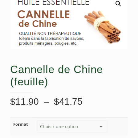
Cannelle de Chine
(feuille)
Plage
$
11.90
–
$
41.75
de
prix :
Format
$11.90