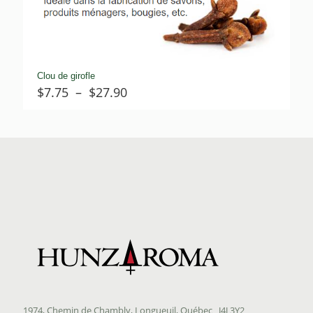
Clou de girofle
Plage
$
7.75
–
$
27.90
de
prix :
$7.75
à
$27.90
1974, Chemin de Chambly, Longueuil, Québec J4J 3Y2