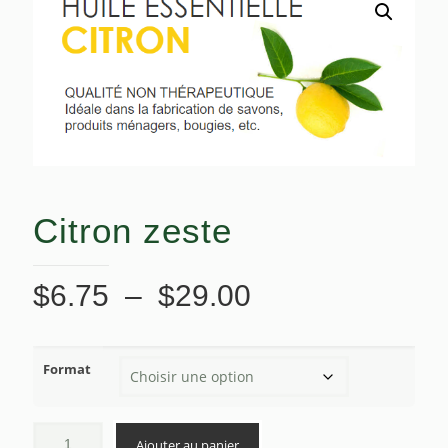
Citron zeste
Plage
$
6.75
–
$
29.00
de
prix :
Format
$6.75
à
$29.00
Ajouter au panier