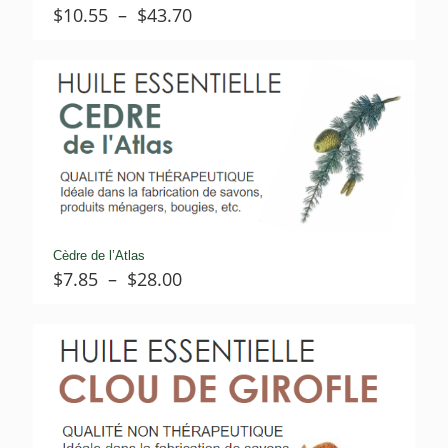
Plage
$
10.55
–
$
43.70
de
prix :
$10.55
à
$43.70
Cèdre de l’Atlas
Plage
$
7.85
–
$
28.00
de
prix :
$7.85
à
$28.00