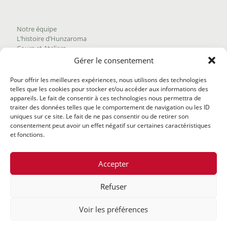
Notre équipe
L’histoire d’Hunzaroma
Cours et Ateliers
Blogue
Gérer le consentement
Nous joindre
Trouver nos produits
Pour offrir les meilleures expériences, nous utilisons des technologies
Politique de frais d'envoi
telles que les cookies pour stocker et/ou accéder aux informations des
Termes et conditions
appareils. Le fait de consentir à ces technologies nous permettra de
Politique de remboursement
traiter des données telles que le comportement de navigation ou les ID
uniques sur ce site. Le fait de ne pas consentir ou de retirer son
consentement peut avoir un effet négatif sur certaines caractéristiques
et fonctions.
Accepter
Refuser
@2020 Hunzaroma Tous droits réservés |
Bâti par
Agence
Voir les préférences
web