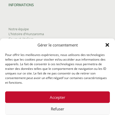
INFORMATIONS
Notre équipe
L’histoire d’Hunzaroma
Cours et Ateliers
Blogue
Gérer le consentement
Nous joindre
Trouver nos produits
Pour offrir les meilleures expériences, nous utilisons des technologies
Politique de frais d'envoi
telles que les cookies pour stocker et/ou accéder aux informations des
Termes et conditions
appareils. Le fait de consentir à ces technologies nous permettra de
Politique de remboursement
traiter des données telles que le comportement de navigation ou les ID
uniques sur ce site. Le fait de ne pas consentir ou de retirer son
consentement peut avoir un effet négatif sur certaines caractéristiques
et fonctions.
Accepter
Refuser