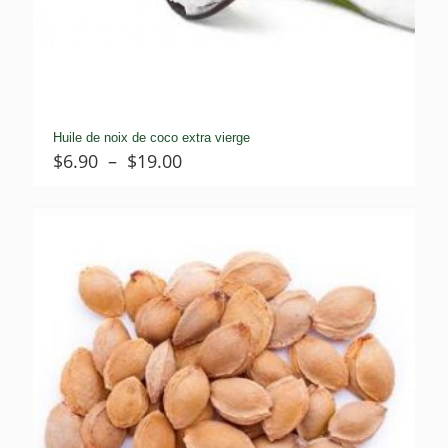
Huile de noix de coco extra vierge
Plage
$
6.90
–
$
19.00
de
prix :
$6.90
à
$19.00