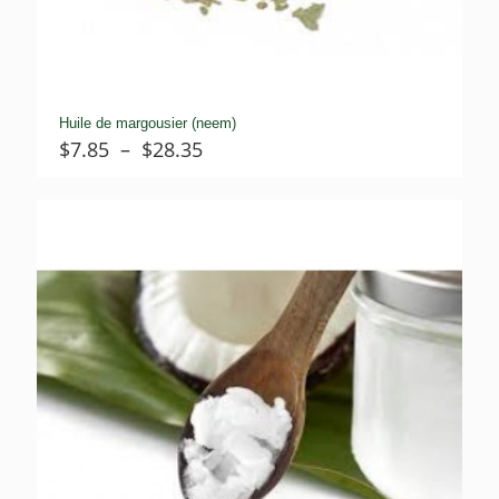
Huile de margousier (neem)
Plage
$
7.85
–
$
28.35
de
prix :
$7.85
à
$28.35