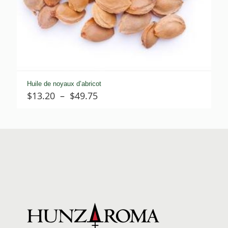
Huile de noyaux d’abricot
Plage
$
13.20
–
$
49.75
de
prix :
$13.20
à
$49.75