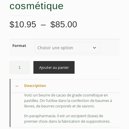
cosmétique
Plage
$
10.95
–
$
85.00
de
prix :
Format
$10.95
à
$85.00
Ajouter au panier
Description
Voici un beurre de cacao de grade cosmétique en
pastilles. On l’utilise dans la confection de baumes à
lèvres, de beurres corporels et de savons.
En parapharmacie, il est un excipient (base) de
premier choix dans la fabrication de suppositoires.