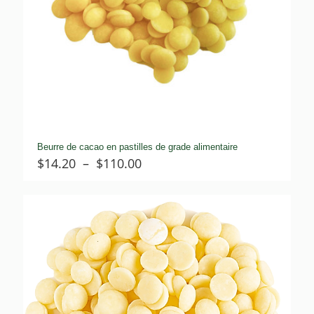
Beurre de cacao en pastilles de grade alimentaire
Plage
$
14.20
–
$
110.00
de
prix :
$14.20
à
$110.00