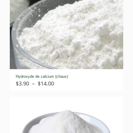
Hydroxyde de calcium (chaux)
Plage
$
3.90
–
$
14.00
de
prix :
$3.90
à
$14.00