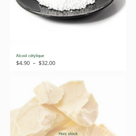
Alcool cétylique
Plage
$
4.90
–
$
32.00
de
prix :
$4.90
à
$32.00
Hors stock