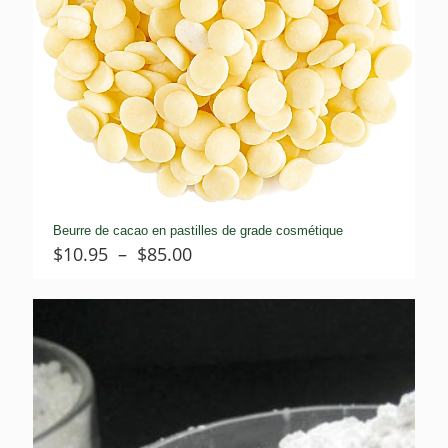
Beurre de cacao en pastilles de grade cosmétique
Plage
$
10.95
–
$
85.00
de
prix :
$10.95
à
$85.00