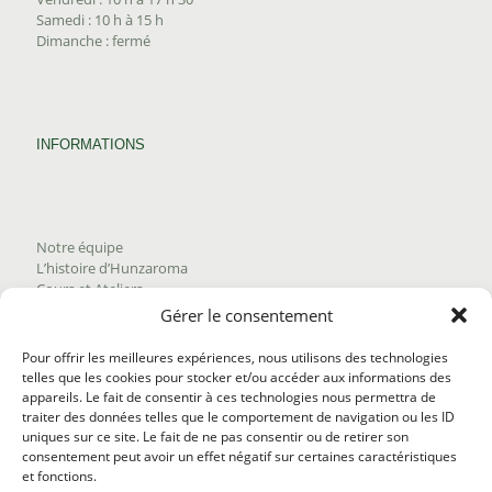
Samedi : 10 h à 15 h
Dimanche : fermé
INFORMATIONS
Notre équipe
L’histoire d’Hunzaroma
Cours et Ateliers
Blogue
Gérer le consentement
Nous joindre
Trouver nos produits
Pour offrir les meilleures expériences, nous utilisons des technologies
Politique de frais d'envoi
telles que les cookies pour stocker et/ou accéder aux informations des
Termes et conditions
appareils. Le fait de consentir à ces technologies nous permettra de
Politique de remboursement
traiter des données telles que le comportement de navigation ou les ID
uniques sur ce site. Le fait de ne pas consentir ou de retirer son
consentement peut avoir un effet négatif sur certaines caractéristiques
et fonctions.