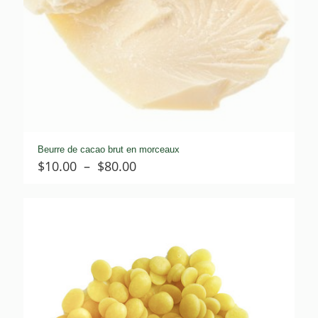
Beurre de cacao brut en morceaux
Plage
$
10.00
–
$
80.00
de
prix :
$10.00
à
$80.00