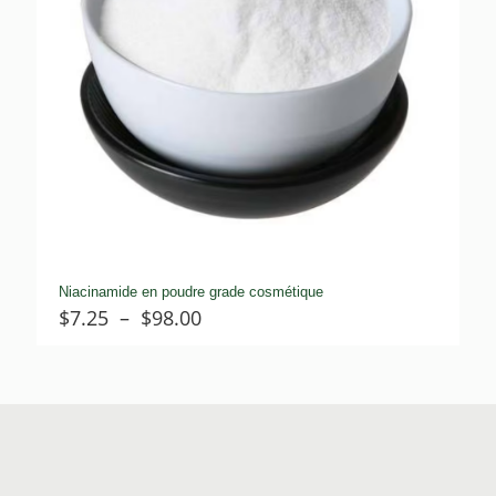
Niacinamide en poudre grade cosmétique
Plage
$
7.25
–
$
98.00
de
prix :
$7.25
à
$98.00