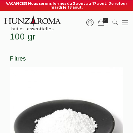
VACANCES! Nous serons fermés du 3 août au 17 août. De retour
mardi le 18 août.
0
100 gr
Filtres