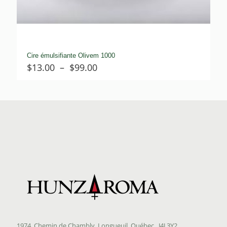
Cire émulsifiante Olivem 1000
Plage
$
13.00
–
$
99.00
de
prix :
$13.00
à
$99.00
1974, Chemin de Chambly, Longueuil, Québec J4J 3Y2