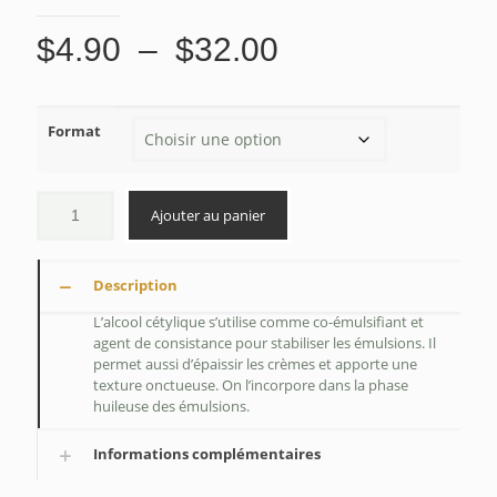
Plage
$
4.90
–
$
32.00
de
prix :
Format
$4.90
à
$32.00
Ajouter au panier
Description
L’alcool cétylique s’utilise comme co-émulsifiant et
agent de consistance pour stabiliser les émulsions. Il
permet aussi d’épaissir les crèmes et apporte une
texture onctueuse. On l’incorpore dans la phase
huileuse des émulsions.
Informations complémentaires