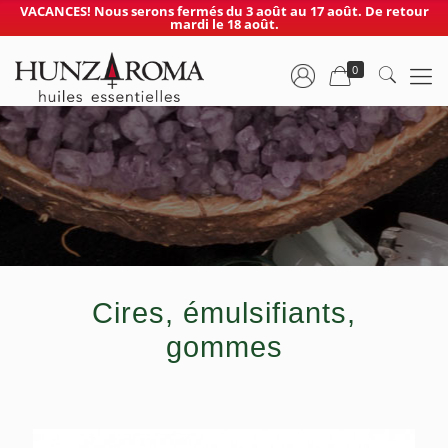
VACANCES! Nous serons fermés du 3 août au 17 août. De retour
mardi le 18 août.
0
Cires, émulsifiants,
gommes