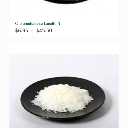
Cire émulsifiante Lanette N
Plage
$
6.95
–
$
45.50
de
prix :
$6.95
à
$45.50