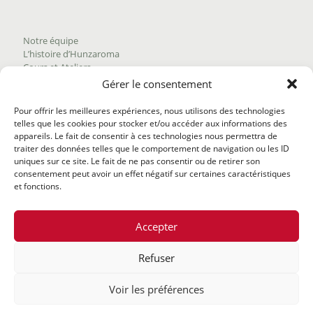
Notre équipe
L’histoire d’Hunzaroma
Cours et Ateliers
Blogue
Gérer le consentement
Nous joindre
Trouver nos produits
Pour offrir les meilleures expériences, nous utilisons des technologies
Politique de frais d'envoi
telles que les cookies pour stocker et/ou accéder aux informations des
Termes et conditions
appareils. Le fait de consentir à ces technologies nous permettra de
Politique de remboursement
traiter des données telles que le comportement de navigation ou les ID
uniques sur ce site. Le fait de ne pas consentir ou de retirer son
consentement peut avoir un effet négatif sur certaines caractéristiques
et fonctions.
Accepter
Refuser
@2020 Hunzaroma Tous droits réservés |
Bâti par
Agence
Voir les préférences
web