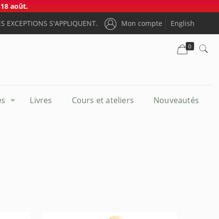
18 août.
S EXCEPTIONS S'APPLIQUENT.
Mon compte
English
0
es
Livres
Cours et ateliers
Nouveautés