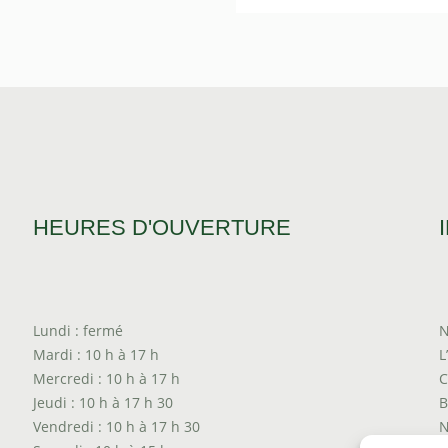
prix :
de
$10.00
prix :
à
$14.
$80.00
à
$110
HEURES D'OUVERTURE
Lundi : fermé
N
Mardi : 10 h à 17 h
L
Mercredi : 10 h à 17 h
C
Jeudi : 10 h à 17 h 30
B
Vendredi : 10 h à 17 h 30
N