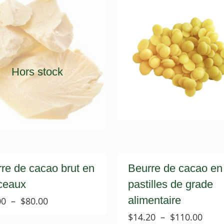
Hors stock
re de cacao brut en
Beurre de cacao en
ceaux
pastilles de grade
alimentaire
Plage
00
–
$
80.00
de
Plag
$
14.20
–
$
110.00