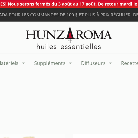
S! Nous serons fermés du 3 août au 17 août. De retour mardi le 
ADA POUR LES COMMANDES DE 100 $ ET PLUS À PRIX RÉGULIER. DE
atériels
Suppléments
Diffuseurs
Recett