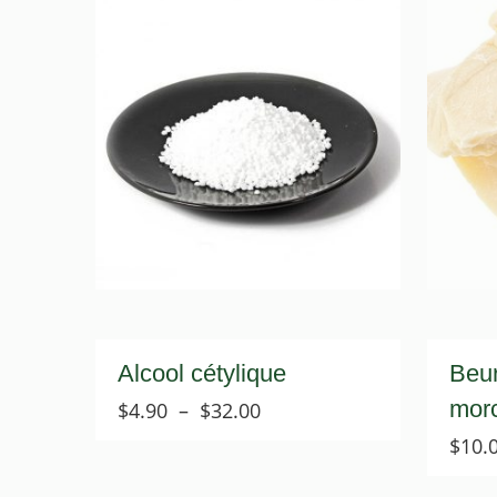
Alcool cétylique
Beur
mor
Plage
$
4.90
–
$
32.00
de
$
10.
prix :
$4.90