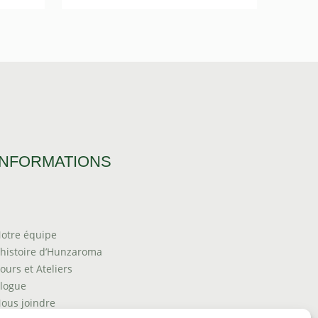
de
prix :
20
$10.95
à
.00
$85.00
INFORMATIONS
otre équipe
’histoire d’Hunzaroma
ours et Ateliers
logue
ous joindre