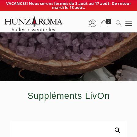
VACANCES! Nous serons fermés du 3 août au 17 août. De retour
mardi le 18 août.
0
Suppléments LivOn