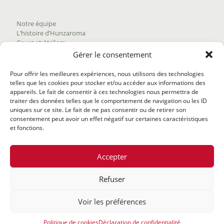
Notre équipe
L’histoire d’Hunzaroma
Cours et Ateliers
Blogue
Gérer le consentement
Nous joindre
Trouver nos produits
Pour offrir les meilleures expériences, nous utilisons des technologies
Politique de frais d'envoi
telles que les cookies pour stocker et/ou accéder aux informations des
Termes et conditions
appareils. Le fait de consentir à ces technologies nous permettra de
Politique de remboursement
traiter des données telles que le comportement de navigation ou les ID
uniques sur ce site. Le fait de ne pas consentir ou de retirer son
consentement peut avoir un effet négatif sur certaines caractéristiques
et fonctions.
Accepter
Refuser
@2020 Hunzaroma Tous droits réservés |
Bâti par
Agence
Voir les préférences
web
Politique de cookies
Déclaration de confidentialité