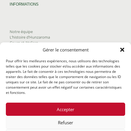
INFORMATIONS
Notre équipe
L’histoire d’Hunzaroma
Cours et Ateliers
Blogue
Gérer le consentement
Nous joindre
Trouver nos produits
Pour offrir les meilleures expériences, nous utilisons des technologies
Politique de frais d'envoi
telles que les cookies pour stocker et/ou accéder aux informations des
Termes et conditions
appareils. Le fait de consentir à ces technologies nous permettra de
Politique de remboursement
traiter des données telles que le comportement de navigation ou les ID
uniques sur ce site. Le fait de ne pas consentir ou de retirer son
consentement peut avoir un effet négatif sur certaines caractéristiques
et fonctions.
Accepter
Refuser