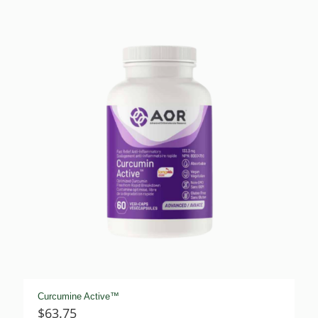
Curcumine Active™
$
63.75