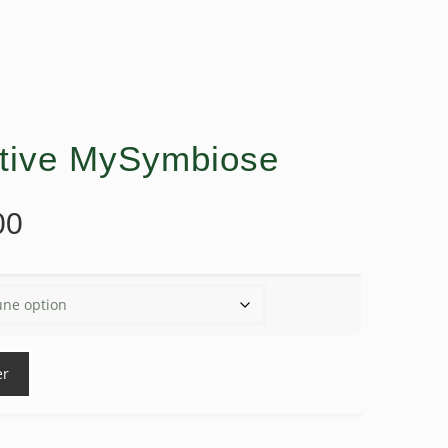
estive MySymbiose
Plage
00
de
prix :
$25.00
à
$45.00
er