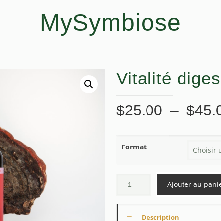
MySymbiose
Vitalité dig
$
25.00
–
$
45.
Format
Ajouter au pani
Description