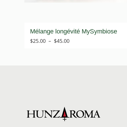
Mélange longévité MySymbiose
Plage
$
25.00
–
$
45.00
de
prix :
$25.00
à
$45.00