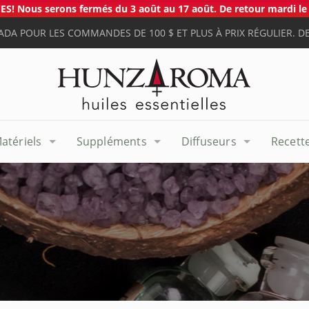
S! Nous serons fermés du 3 août au 17 août. De retour mardi le 
ADA POUR LES COMMANDES DE 100 $ ET PLUS À PRIX RÉGULIER. DE
atériels
Suppléments
Diffuseurs
Recett