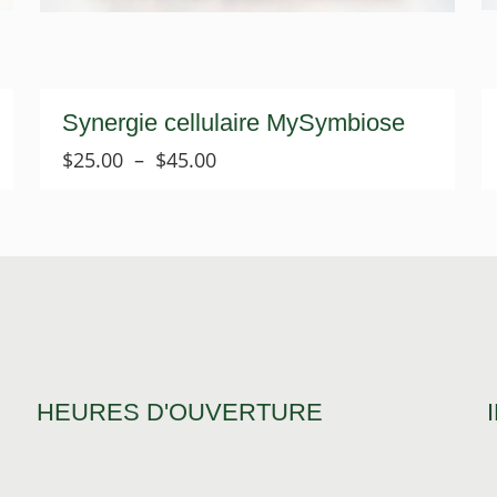
Synergie cellulaire MySymbiose
Plage
$
25.00
–
$
45.00
de
prix :
$25.00
à
$45.00
HEURES D'OUVERTURE