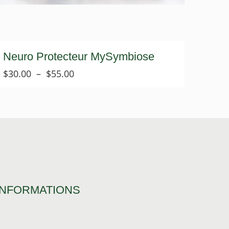
Neuro Protecteur MySymbiose
Plage
$
30.00
–
$
55.00
de
prix :
$30.00
à
$55.00
INFORMATIONS