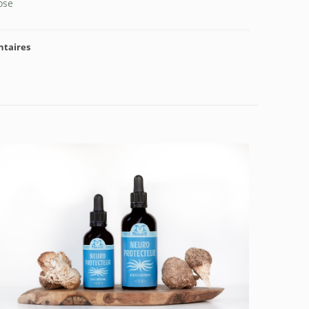
ose
ntaires