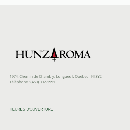
$25.00
à
$45.00
1974, Chemin de Chambly, Longueuil, Québec J4J 3Y2
Téléphone : (450) 332-1551
HEURES D'OUVERTURE