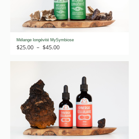
Mélange longévité MySymbiose
Plage
$
25.00
–
$
45.00
de
prix :
$25.00
à
$45.00