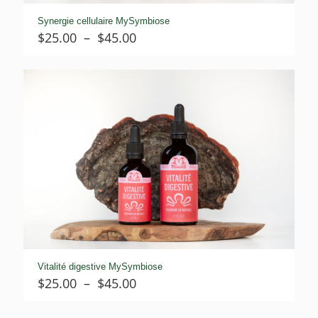
Synergie cellulaire MySymbiose
Plage
$
25.00
–
$
45.00
de
prix :
$25.00
à
$45.00
Vitalité digestive MySymbiose
Plage
$
25.00
–
$
45.00
de
prix :