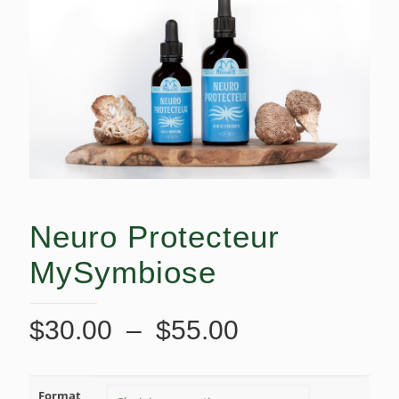
Neuro Protecteur
MySymbiose
Plage
$
30.00
–
$
55.00
de
prix :
Format