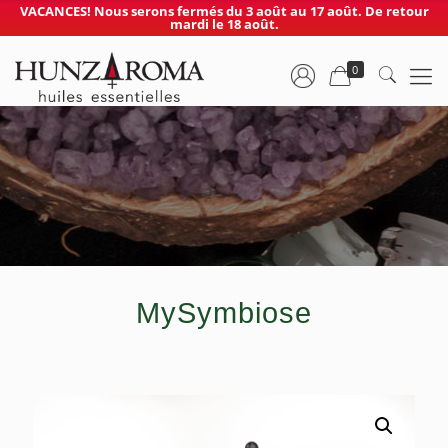
VACANCES! Nous serons fermés du 3 août au 17 août. De retour
mardi le 18 août.
0
MySymbiose