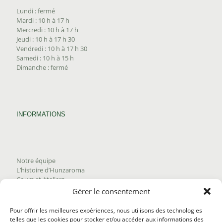
Lundi : fermé
Mardi : 10 h à 17 h
Mercredi : 10 h à 17 h
Jeudi : 10 h à 17 h 30
Vendredi : 10 h à 17 h 30
Samedi : 10 h à 15 h
Dimanche : fermé
INFORMATIONS
Notre équipe
L’histoire d’Hunzaroma
Cours et Ateliers
Blogue
Gérer le consentement
Nous joindre
Trouver nos produits
Pour offrir les meilleures expériences, nous utilisons des technologies
Politique de frais d'envoi
telles que les cookies pour stocker et/ou accéder aux informations des