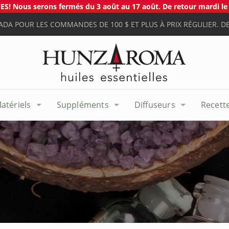
S! Nous serons fermés du 3 août au 17 août. De retour mardi le 
ADA POUR LES COMMANDES DE 100 $ ET PLUS À PRIX RÉGULIER. DE
atériels
Suppléments
Diffuseurs
Recett