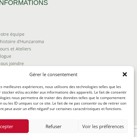
INFORMATIONS
otre équipe
’histoire d’Hunzaroma
ours et Ateliers
logue
ous joindre
rouver nos produits
Gérer le consentement
olitique de frais d'envoi
ermes et conditions
les meilleures expériences, nous utilisons des technologies telles que les
 stocker et/ou accéder aux informations des appareils. Le fait de consentir
olitique de remboursement
ologies nous permettra de traiter des données telles que le comportement
n ou les ID uniques sur ce site. Le fait de ne pas consentir ou de retirer son
 peut avoir un effet négatif sur certaines caractéristiques et fonctions.
cepter
Refuser
Voir les préférences