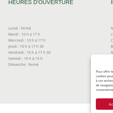
HEURES D'OUVERTURE
Lundi : fermé
N
Mardi : 10 h à 17 h
L
Mercredi : 10 h à 17 h
C
Jeudi : 10 h à 17 h 30
B
Vendredi : 10 h à 17 h 30
N
Samedi : 10 h à 15 h
T
Dimanche : fermé
P
T
Pour offrir 
cookies pour
P
à ces techn
de navigatio
consentement
Ac