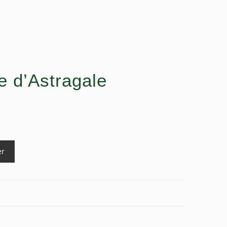
e d’Astragale
er