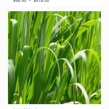
Plage
$
48.90
–
$
418.00
de
prix :
$48.90
à
$418.00