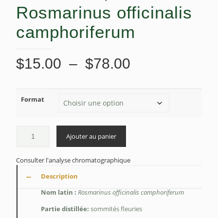
Rosmarinus officinalis
camphoriferum
Plage
$
15.00
–
$
78.00
de
prix :
Format
$15.00
à
$78.00
Ajouter au panier
Consulter l'analyse chromatographique
Description
Nom latin :
Rosmarinus officinalis camphoriferum
Partie distillée:
sommités fleuries