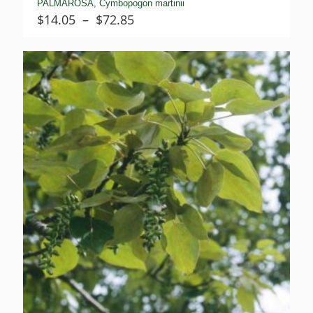
PALMAROSA, Cymbopogon martinii
Plage
$
14.05
–
$
72.85
de
prix :
$14.05
à
$72.85