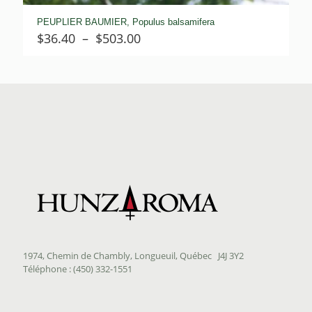
PEUPLIER BAUMIER, Populus balsamifera
Plage
$
36.40
–
$
503.00
de
prix :
$36.40
à
$503.00
1974, Chemin de Chambly, Longueuil, Québec J4J 3Y2
Téléphone : (450) 332-1551