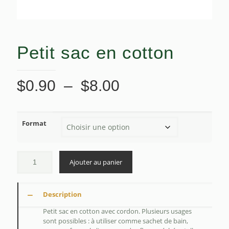
Petit sac en cotton
Plage
$
0.90
–
$
8.00
de
prix :
Format
$0.90
à
$8.00
Ajouter au panier
Description
Petit sac en cotton avec cordon. Plusieurs usages
sont possibles : à utiliser comme sachet de bain,