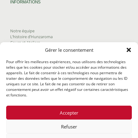
INFORMATIONS
Notre équipe
L’histoire d’Hunzaroma
Cours et Ateliers
Blogue
Gérer le consentement
Nous joindre
Trouver nos produits
Pour offrir les meilleures expériences, nous utilisons des technologies
Politique de frais d'envoi
telles que les cookies pour stocker et/ou accéder aux informations des
Termes et conditions
appareils. Le fait de consentir à ces technologies nous permettra de
Politique de remboursement
traiter des données telles que le comportement de navigation ou les ID
uniques sur ce site. Le fait de ne pas consentir ou de retirer son
consentement peut avoir un effet négatif sur certaines caractéristiques
et fonctions.
Accepter
Refuser
@2020 Hunzaroma Tous droits réservés |
Bâti par
Agence