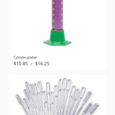
Cylindre gradué
Plage
$
10.85
–
$
16.25
de
prix :
$10.85
à
$16.25