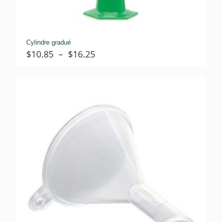
Cylindre gradué
Plage
$
10.85
–
$
16.25
de
prix :
$10.85
à
$16.25