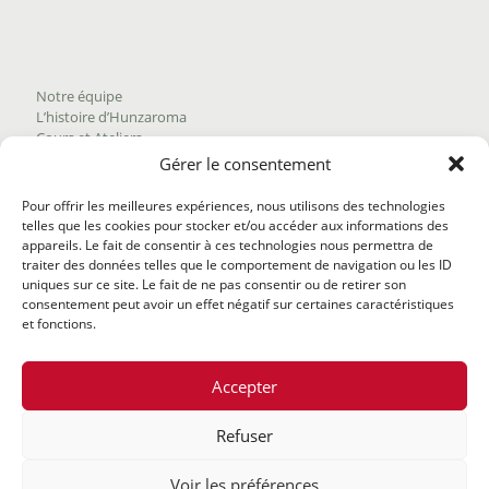
Notre équipe
L’histoire d’Hunzaroma
Cours et Ateliers
Blogue
Gérer le consentement
Nous joindre
Trouver nos produits
Pour offrir les meilleures expériences, nous utilisons des technologies
Politique de frais d'envoi
telles que les cookies pour stocker et/ou accéder aux informations des
Termes et conditions
appareils. Le fait de consentir à ces technologies nous permettra de
Politique de remboursement
traiter des données telles que le comportement de navigation ou les ID
uniques sur ce site. Le fait de ne pas consentir ou de retirer son
consentement peut avoir un effet négatif sur certaines caractéristiques
et fonctions.
Accepter
Refuser
@2020 Hunzaroma Tous droits réservés |
Bâti par
Agence
Voir les préférences