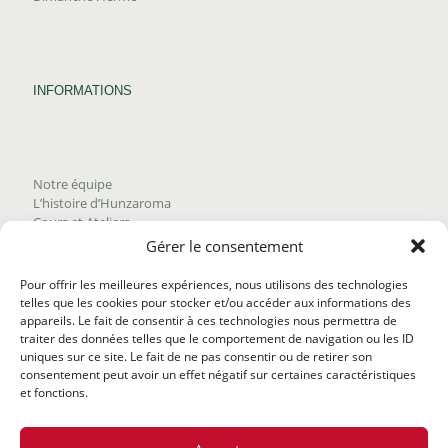
INFORMATIONS
Notre équipe
L’histoire d’Hunzaroma
Cours et Ateliers
Blogue
Gérer le consentement
Nous joindre
Trouver nos produits
Pour offrir les meilleures expériences, nous utilisons des technologies
Politique de frais d'envoi
telles que les cookies pour stocker et/ou accéder aux informations des
Termes et conditions
appareils. Le fait de consentir à ces technologies nous permettra de
Politique de remboursement
traiter des données telles que le comportement de navigation ou les ID
uniques sur ce site. Le fait de ne pas consentir ou de retirer son
consentement peut avoir un effet négatif sur certaines caractéristiques
et fonctions.