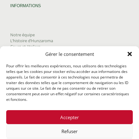
INFORMATIONS
Notre équipe
L’histoire d’Hunzaroma
Cours et Ateliers
Blogue
Gérer le consentement
Nous joindre
Trouver nos produits
Pour offrir les meilleures expériences, nous utilisons des technologies
Politique de frais d'envoi
telles que les cookies pour stocker et/ou accéder aux informations des
Termes et conditions
appareils. Le fait de consentir à ces technologies nous permettra de
Politique de remboursement
traiter des données telles que le comportement de navigation ou les ID
uniques sur ce site. Le fait de ne pas consentir ou de retirer son
consentement peut avoir un effet négatif sur certaines caractéristiques
et fonctions.
Accepter
Refuser