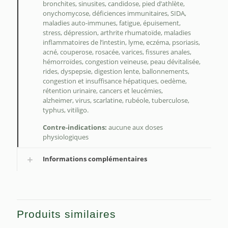
b
ronchites, sinusites, c
andidose, pied d’athlète,
onychomycose, d
éficiences immunitaires, SIDA,
maladies auto-immunes, f
atigue, épuisement,
s
tress, dépression, a
rthrite rhumatoïde, m
aladies
inflammatoires de l’intestin, lyme, e
czéma, psoriasis,
acné, couperose, rosacée, v
arices, fissures anales,
hémorroïdes, congestion veineuse, p
eau dévitalisée,
rides, d
yspepsie, digestion lente, ballonnements,
c
ongestion et insuffisance hépatiques, oe
dème,
rétention urinaire, c
ancers et leucémies,
a
lzheimer, virus, scarlatine, rubéole, tuberculose,
typhus, vitiligo.
Contre-indications:
aucune aux doses
physiologiques
Informations complémentaires
Produits similaires