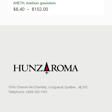
ANETH, Anethum graveolens
Plage
$
8.40
–
$
102.00
de
prix :
$8.40
à
$102.00
1974, Chemin de Chambly, Longueuil, Québec J4J 3Y2
Téléphone : (450) 332-1551