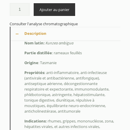
à
$180.20
Ajouter au panier
Consulter l'analyse chromatographique
Description
Nom latin:
Kunzea ambigua
Partie distillée
: rameaux feuillés
Origine
: Tasmanie
Propriétés:
a
nti-inflammatoire, a
nti-infectieuse
(antivirale et antibactérienne, antifongique),
a
ntiseptique aérienne, d
écongestionnante
respiratoire et expectorante, i
mmunomodulante,
p
hlébotonique, a
stringente, h
épatostimulante,
t
onique digestive, d
iurétique, r
épulsive à
moustiques, é
quilibrante neuro-endocrinienne,
a
nticholinestérase, a
ntitumorale
Indications:
r
humes, grippes, mononucléose, zona,
hépatites virales, et autres infections virales,