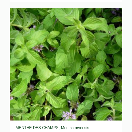
prix :
$13.00
à
$296.75
MENTHE DES CHAMPS, Mentha arvensis