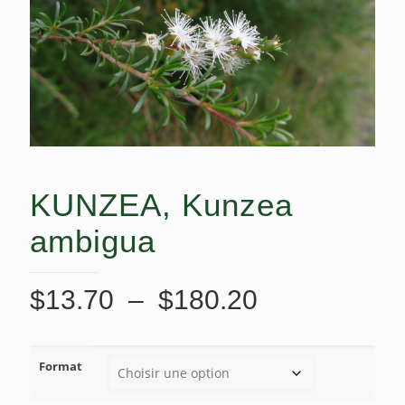
KUNZEA, Kunzea
ambigua
Plage
$
13.70
–
$
180.20
de
prix :
Format
$13.70