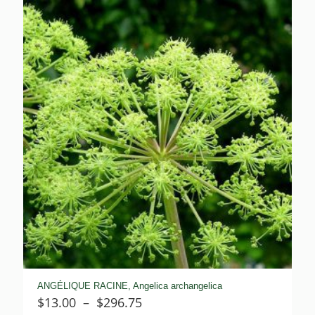
ANGÉLIQUE RACINE, Angelica archangelica
Plage
$
13.00
–
$
296.75
de