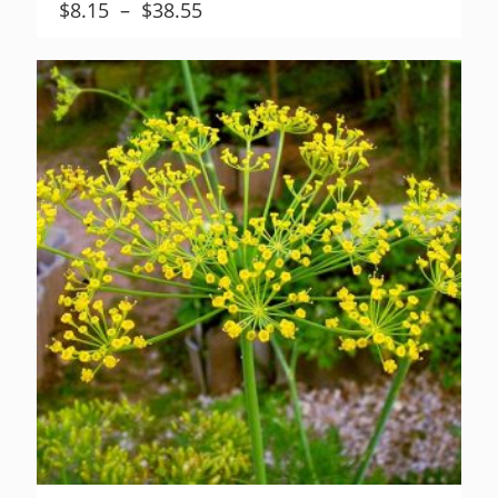
Plage
$
8.15
–
$
38.55
de
prix :
$8.15
à
$38.55