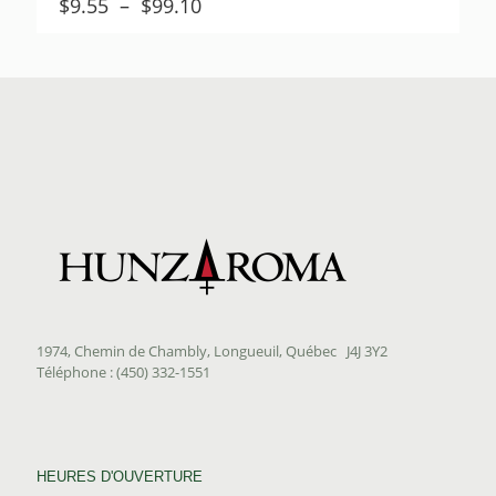
Plage
$
9.55
–
$
99.10
de
prix :
$9.55
à
$99.10
1974, Chemin de Chambly, Longueuil, Québec J4J 3Y2
Téléphone : (450) 332-1551
HEURES D'OUVERTURE