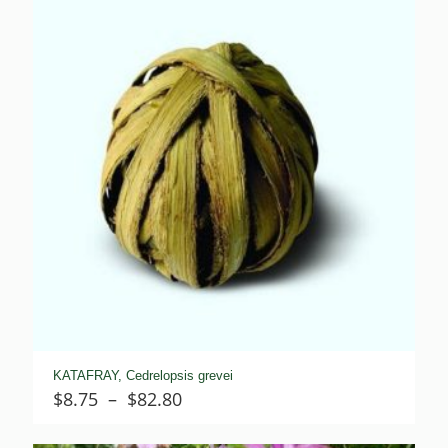
KATAFRAY, Cedrelopsis grevei
Plage
$
8.75
–
$
82.80
de
prix :