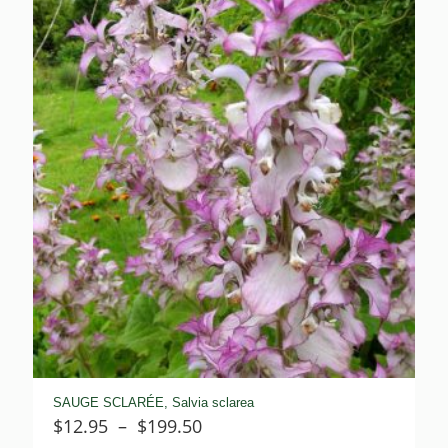
$8.75
à
$82.80
SAUGE SCLARÉE, Salvia sclarea
Plage
$
12.95
–
$
199.50
de