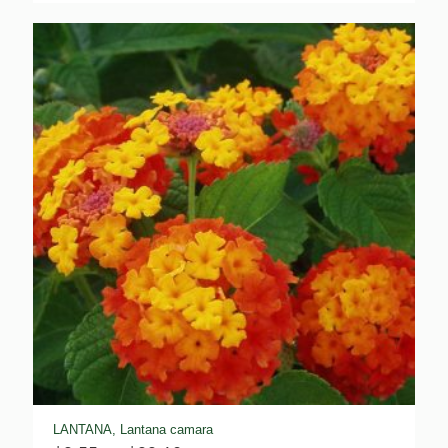
prix :
$12.95
à
$199.50
LANTANA, Lantana camara