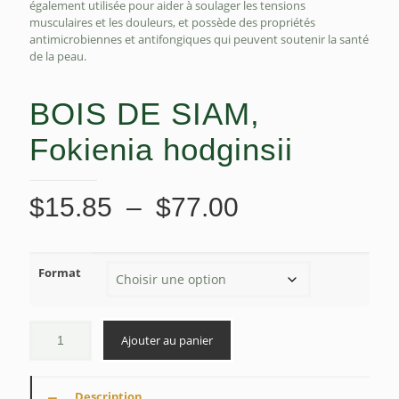
également utilisée pour aider à soulager les tensions
musculaires et les douleurs, et possède des propriétés
antimicrobiennes et antifongiques qui peuvent soutenir la santé
de la peau.
BOIS DE SIAM,
Fokienia hodginsii
Plage
$
15.85
–
$
77.00
de
prix :
Format
$15.85
à
$77.00
Ajouter au panier
Description