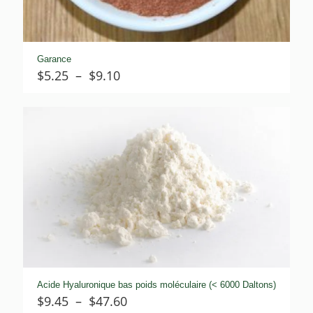
Garance
Plage
$
5.25
–
$
9.10
de
prix :
$5.25
à
$9.10
Acide Hyaluronique bas poids moléculaire (< 6000 Daltons)
Plage
$
9.45
–
$
47.60