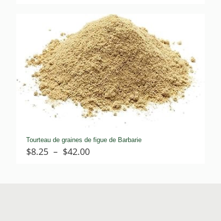
de
prix :
$9.45
à
$47.60
Tourteau de graines de figue de Barbarie
Plage
$
8.25
–
$
42.00
de
prix :
$8.25
à
$42.00