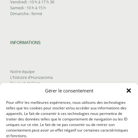
Vendredi : 10 h à 17 h 30
Samedi : 10 h à 15 h
Dimanche : fermé
INFORMATIONS
Notre équipe
L’histoire d’Hunzaroma
Cours et Ateliers
Blogue
Gérer le consentement
Nous joindre
Trouver nos produits
Pour offrir les meilleures expériences, nous utilisons des technologies
Politique de frais d'envoi
telles que les cookies pour stocker et/ou accéder aux informations des
Termes et conditions
appareils. Le fait de consentir à ces technologies nous permettra de
Politique de remboursement
traiter des données telles que le comportement de navigation ou les ID
uniques sur ce site. Le fait de ne pas consentir ou de retirer son
consentement peut avoir un effet négatif sur certaines caractéristiques
et fonctions.