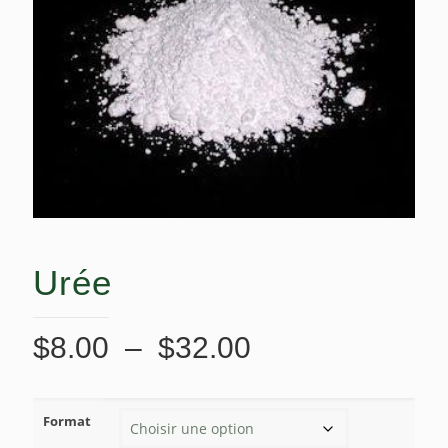
Urée
Plage
$
8.00
–
$
32.00
de
prix :
Format
$8.00