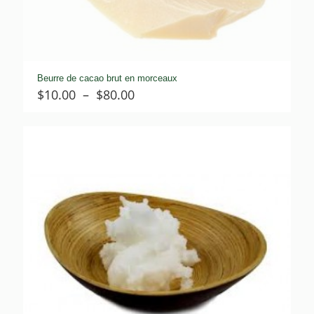
Beurre de cacao brut en morceaux
Plage
$
10.00
–
$
80.00
de
prix :
$10.00
à
$80.00