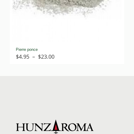
Pierre ponce
Plage
$
4.95
–
$
23.00
de
prix :
$4.95
à
$23.00