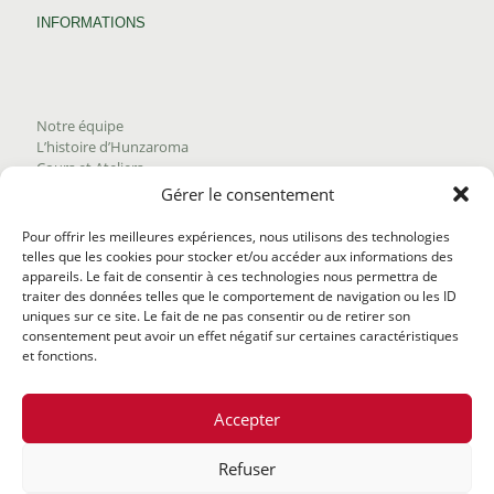
INFORMATIONS
Notre équipe
L’histoire d’Hunzaroma
Cours et Ateliers
Blogue
Gérer le consentement
Nous joindre
Trouver nos produits
Pour offrir les meilleures expériences, nous utilisons des technologies
Politique de frais d'envoi
telles que les cookies pour stocker et/ou accéder aux informations des
Termes et conditions
appareils. Le fait de consentir à ces technologies nous permettra de
Politique de remboursement
traiter des données telles que le comportement de navigation ou les ID
uniques sur ce site. Le fait de ne pas consentir ou de retirer son
consentement peut avoir un effet négatif sur certaines caractéristiques
et fonctions.
Accepter
Refuser