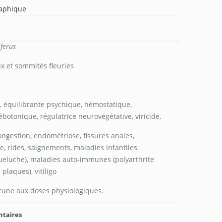
raphique
iferus
 et sommités fleuries
, équilibrante psychique, hémostatique,
tonique, régulatrice neurovégétative, viricide.
congestion, endométriose, fissures anales,
, rides, saignements, maladies infantiles
oqueluche), maladies auto-immunes (polyarthrite
plaques), vitiligo
cune aux doses physiologiques.
ntaires