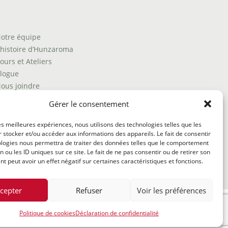
otre équipe
’histoire d’Hunzaroma
ours et Ateliers
logue
ous joindre
rouver nos produits
Gérer le consentement
olitique de frais d'envoi
ermes et conditions
les meilleures expériences, nous utilisons des technologies telles que les
 stocker et/ou accéder aux informations des appareils. Le fait de consentir
olitique de remboursement
ologies nous permettra de traiter des données telles que le comportement
n ou les ID uniques sur ce site. Le fait de ne pas consentir ou de retirer son
 peut avoir un effet négatif sur certaines caractéristiques et fonctions.
cepter
Refuser
Voir les préférences
Politique de cookies
Déclaration de confidentialité