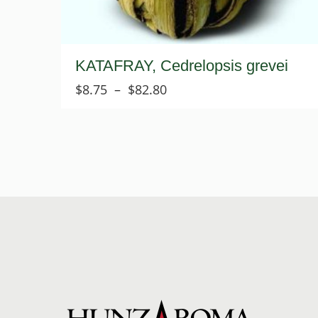
KATAFRAY, Cedrelopsis grevei
Plage
$
8.75
–
$
82.80
de
prix :
$8.75
à
$82.80