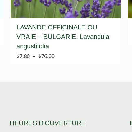
LAVANDE OFFICINALE OU
VRAIE – BULGARIE, Lavandula
angustifolia
Plage
$
7.80
–
$
76.00
de
prix :
$7.80
à
$76.00
HEURES D'OUVERTURE