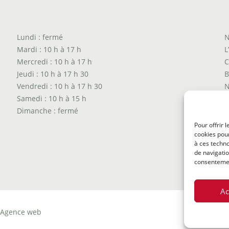
Lundi : fermé
N
Mardi : 10 h à 17 h
L
Mercredi : 10 h à 17 h
C
Jeudi : 10 h à 17 h 30
B
Vendredi : 10 h à 17 h 30
N
Samedi : 10 h à 15 h
T
Dimanche : fermé
P
T
Pour offrir 
cookies pour
P
à ces techn
de navigatio
consentement
Ac
Agence web