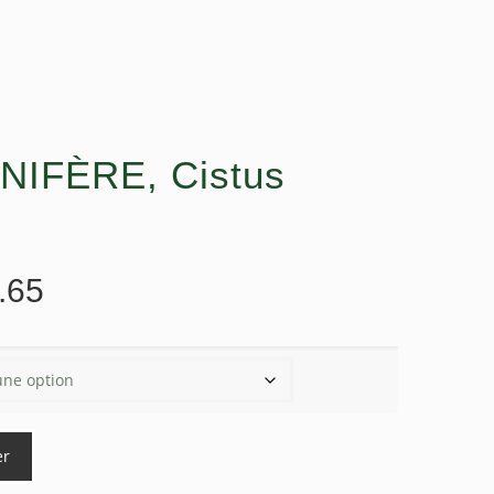
NIFÈRE, Cistus
Plage
.65
de
prix :
$29.00
à
$156.65
er