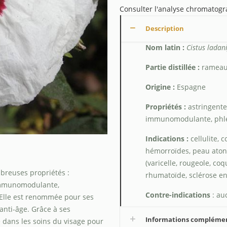
Consulter l'analyse chromatog
Description
Nom latin :
Cistus ladan
Partie distillée :
rameaux
Origine :
Espagne
Propriétés :
astringente
immunomodulante, phlébo
Indications :
cellulite, 
hémorroïdes, peau atone
(varicelle, rougeole, c
mbreuses propriétés :
rhumatoïde, sclérose en 
 immunomodulante,
Contre-indications
: au
. Elle est renommée pour ses
anti-âge. Grâce à ses
Informations compléme
e dans les soins du visage pour