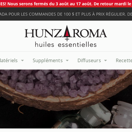
S! Nous serons fermés du 3 août au 17 août. De retour mardi le 
ADA POUR LES COMMANDES DE 100 $ ET PLUS À PRIX RÉGULIER. DE
atériels
Suppléments
Diffuseurs
Recett