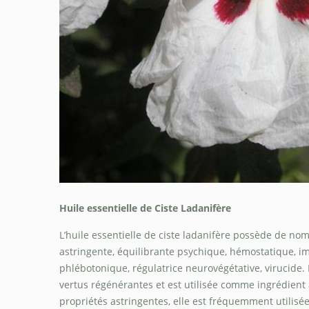
Huile essentielle de Ciste Ladanifère
L’huile essentielle de ciste ladanifère possède de no
astringente, équilibrante psychique, hémostatique,
phlébotonique, régulatrice neurovégétative, virucide
vertus régénérantes et est utilisée comme ingrédient 
propriétés astringentes, elle est fréquemment utilisé