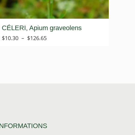
CÉLERI, Apium graveolens
Plage
$
10.30
–
$
126.65
de
prix :
$10.30
à
$126.65
INFORMATIONS